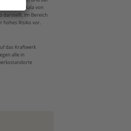
 auf einer Skala von
 darstellt. Im Bereich
hr hohes Risiko vor.
uf das Kraftwerk
egen alle in
werksstandorte