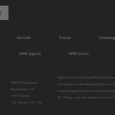
!
Kontakt
Presse
Hinweisg
WWF Jugend
WWF Junior
Registriert als Stiftung WWF Deutschland
WWF Deutschland
Umsatzsteuer-Identifikationsnummer:
Reinhardtstr. 18
Freistellungsbescheid: Als gemeinnützig
10117 Berlin
§5 I 9 KStg. unter der Steuernummer 2
Tel.: 030-311 777 700