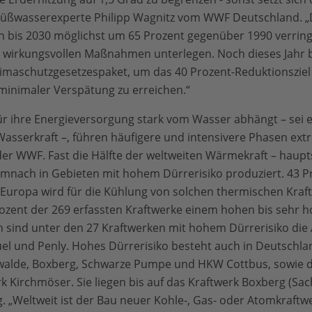
-Süßwasserexperte Philipp Wagnitz vom WWF Deutschland. „
 bis 2030 möglichst um 65 Prozent gegenüber 1990 verringe
wirkungsvollen Maßnahmen unterlegen. Noch dieses Jahr b
limaschutzgesetzespaket, um das 40 Prozent-Reduktionszie
 minimaler Verspätung zu erreichen.“
 für ihre Energieversorgung stark vom Wasser abhängt – sei 
Wasserkraft –, führen häufigere und intensivere Phasen ex
 der WWF. Fast die Hälfte der weltweiten Wärmekraft – haupt
emnach in Gebieten mit hohem Dürrerisiko produziert. 43 
ropa wird für die Kühlung von solchen thermischen Kraftw
ozent der 269 erfassten Kraftwerke einem hohen bis sehr h
ch sind unter den 27 Kraftwerken mit hohem Dürrerisiko di
luel und Penly. Hohes Dürrerisiko besteht auch in Deutschlan
walde, Boxberg, Schwarze Pumpe und HKW Cottbus, sowie 
 Kirchmöser. Sie liegen bis auf das Kraftwerk Boxberg (Sac
. „Weltweit ist der Bau neuer Kohle-, Gas- oder Atomkraftw