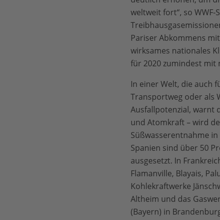
weltweit fort“, so WWF
Treibhausgasemissionen
Pariser Abkommens mit 
wirksames nationales K
für 2020 zumindest mit
In einer Welt, die auch
Transportweg oder als 
Ausfallpotenzial, warnt
und Atomkraft – wird d
Süßwasserentnahme in Eu
Spanien sind über 50 Pr
ausgesetzt. In Frankrei
Flamanville, Blayais, Pa
Kohlekraftwerke Jänsch
Altheim und das Gaswerk
(Bayern) in Brandenburg