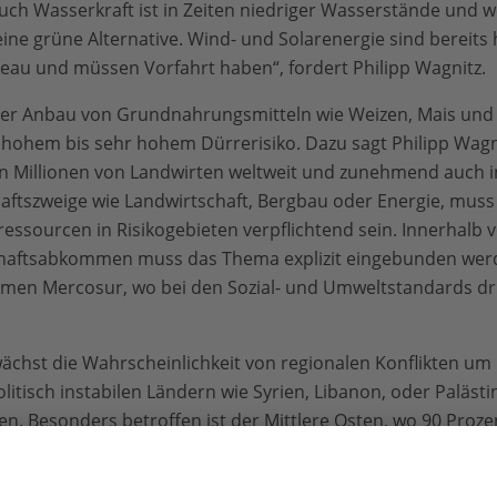
uch Wasserkraft ist in Zeiten niedriger Wasserstände und we
e grüne Alternative. Wind- und Solarenergie sind bereits h
veau und müssen Vorfahrt haben“, fordert Philipp Wagnitz.
der Anbau von Grundnahrungsmitteln wie Weizen, Mais und R
 hohem bis sehr hohem Dürrerisiko. Dazu sagt Philipp Wag
n Millionen von Landwirten weltweit und zunehmend auch i
aftszweige wie Landwirtschaft, Bergbau oder Energie, muss
sourcen in Risikogebieten verpflichtend sein. Innerhalb 
schaftsabkommen muss das Thema explizit eingebunden werd
men Mercosur, wo bei den Sozial- und Umweltstandards d
 wächst die Wahrscheinlichkeit von regionalen Konflikten u
litisch instabilen Ländern wie Syrien, Libanon, oder Paläst
n. Besonders betroffen ist der Mittlere Osten, wo 90 Prozen
für Dürren fällt. In Europa hat die Türkei, insbesondere in 
ien, ein hohes Risiko für wasserbasierte Konflikte und Kr