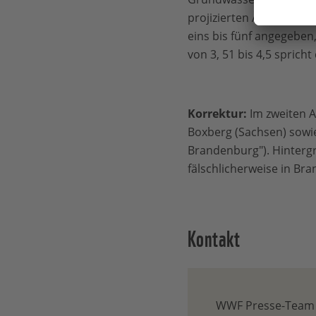
projizierten Änderung i
eins bis fünf angegeben,
von 3, 51 bis 4,5 sprich
Korrektur:
Im zweiten A
Boxberg (Sachsen) sowie 
Brandenburg"). Hintergr
fälschlicherweise in Br
Kontakt
WWF Presse-Team