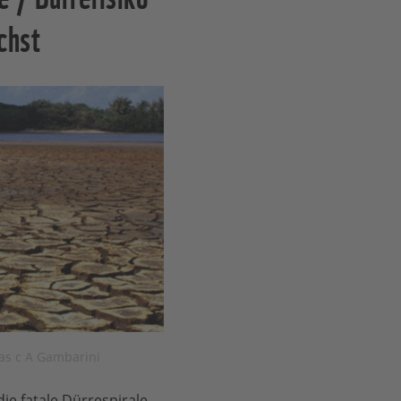
chst
as c A Gambarini
ie fatale Dürrespirale