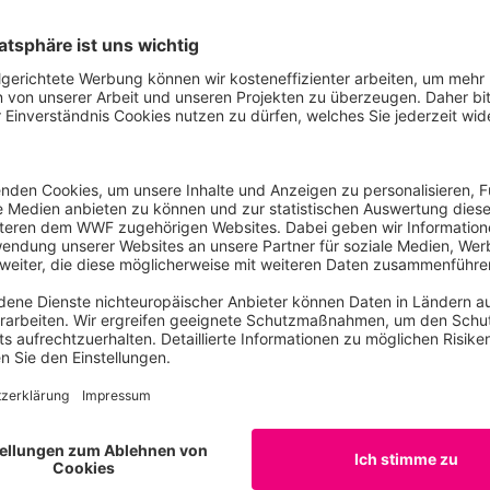
ereits 19 Prozent der Städte mit mehr als einer Million Ei
rrerisiko – betroffen sind dort insgesamt rund 370 Milli
tädte mit mehr als 10 Millionen Einwohnern: Delhi, Kairo, K
 In Europa sind neben Istanbul derzeit unter anderem Madr
esetzt. „Andere Städte wie Rom, Neapel, Athen und Münche
o nachziehen“, erwartet Philipp Wagnitz vom WWF. Denn auf
in Metropolen künftig Klimabedingungen, wie sie heute me
n.
e. Der weltweite Durst nach Wasser in Zeiten der Klimakrise
 Anbaugebiete von Mais, Reis und Weizen, für Feuchtgebiete,
owie Gebiete mit wasserbezogenen politischen Auseinande
nde Daten aus und nutzt zusätzlich den WWF Water Risk Filt
setzt sich zusammen aus physischen Risikoindikatoren: der a
keit von Dürren (30 Prozent), aktuellem Wassermangel (20 Pr
rozent), der projizierten Änderung im Auftreten von Dürre