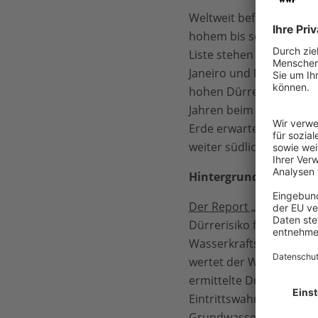
Weltweit befinden sich b
hohem bis sehr hohem Dü
Liste stehen sechs Megas
Janeiro und Hyderabad.
hohen Dürrerisiko ausg
Jahren beim Dürrerisik
Erde erwarten Forscher 
weiter südlich bestehe
Hintergrund:
Der Report „Risiko Dürr
Dürrerisiko für Städte,
Wasserkraftstandorte s
wertet der WWF vorliege
ermittelte Dürrerisiko 
Eintrittswahrscheinlich
Grundwasserstress (20 P