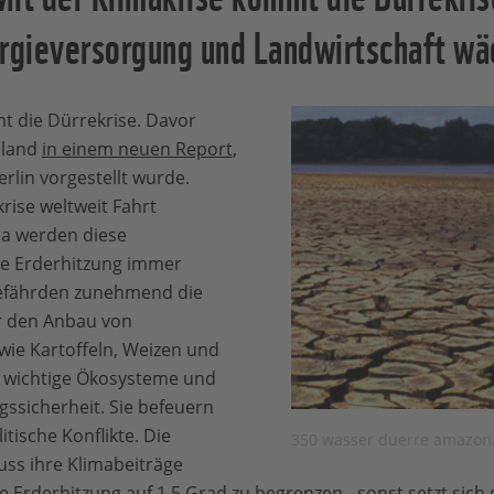
ergieversorgung und Landwirtschaft wä
t die Dürrekrise. Davor
hland
in einem neuen Report
,
rlin vorgestellt wurde.
ise weltweit Fahrt
a werden diese
e Erderhitzung immer
gefährden zunehmend die
r den Anbau von
ie Kartoffeln, Weizen und
n wichtige Ökosysteme und
ssicherheit. Sie befeuern
tische Konflikte. Die
350 wasser duerre amazon
ss ihre Klimabeiträge
 Erderhitzung auf 1,5 Grad zu begrenzen - sonst setzt sich d