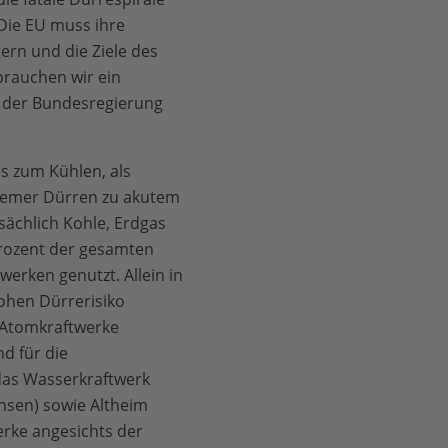
Die EU muss ihre
rn und die Ziele des
rauchen wir ein
l der Bundesregierung
es zum Kühlen, als
tremer Dürren zu akutem
sächlich Kohle, Erdgas
Prozent der gesamten
erken genutzt. Allein in
ohen Dürrerisiko
e Atomkraftwerke
d für die
das Wasserkraftwerk
hsen) sowie Altheim
erke angesichts der