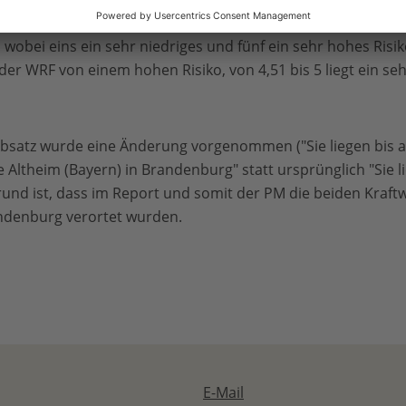
m Wasserabfluss (10 Prozent). Das konkrete Dürrerisiko wird
 wobei eins ein sehr niedriges und fünf ein sehr hohes Risiko
t der WRF von einem hohen Risiko, von 4,51 bis 5 liegt ein se
bsatz wurde eine Änderung vorgenommen ("Sie liegen bis a
Altheim (Bayern) in Brandenburg" statt ursprünglich "Sie li
und ist, dass im Report und somit der PM die beiden Kraft
andenburg verortet wurden.
E-Mail