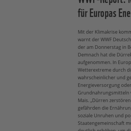
für Europas En
Mit der Klimakrise komm
warnt der WWF Deutsc
der am Donnerstag in Be
Demnach hat die Dürrekr
aufgenommen. In Europ
Wetterextreme durch di
wahrscheinlicher und 
Energieversorgung ode
Grundnahrungsmitteln w
Mais. „Dürren zerstöre
gefährden die Ernährung
soziale Unruhen und poli
Staatengemeinschaft mu
deutlich erhöhen, um die