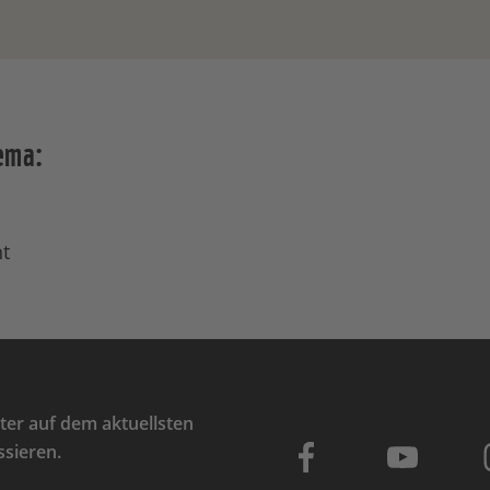
ema:
t
er auf dem aktuellsten
ssieren.