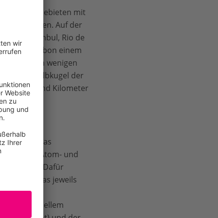
nwohnern in Gebieten mit
onen Menschen. Auf der
arachi, Istanbul, Rio de
id und Lissabon einem
n könnten in wenigen
 der Nordhalbkugel der
hr als tausend Kilometer
“
bewertet das
 für Kohle-, Atom- und
rsetzungen. Dafür
er (WRF). Das jeweils
ktuellen
ozent), aktuellem
n (20 Prozent) und der