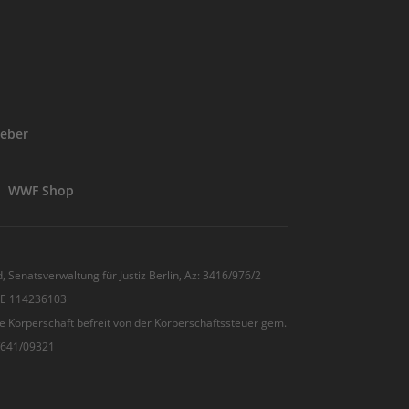
eber
WWF Shop
, Senatsverwaltung für Justiz Berlin, Az: 3416/976/2
 DE 114236103
e Körperschaft befreit von der Körperschaftssteuer gem.
7/641/09321