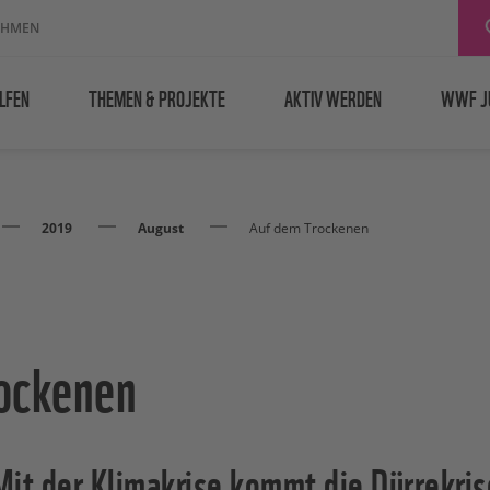
EHMEN
LFEN
THEMEN & PROJEKTE
AKTIV WERDEN
WWF J
2019
August
Auf dem Trockenen
ockenen
t der Klimakrise kommt die Dürrekrise