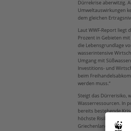
Dürrekrise aberwitzig. A
Umweltauswirkungen kein
dem gleichen Ertragsni
Laut WWF-Report liegt 
Prozent in Gebieten mit
die Lebensgrundlage vo
wasserintensive Wirtsch
Umgang mit Süßwasserres
Investitions- und Wirt
beim Freihandelsabkom
werden muss.“
Steigt das Dürrerisiko,
Wasserressourcen. In po
bereits bestehende Krise
höchste Risikokategorie 
Griechenland und Bulgar