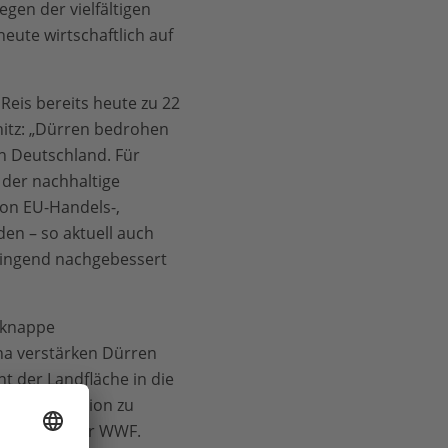
gen der vielfältigen
eute wirtschaftlich auf
eis bereits heute zu 22
nitz: „Dürren bedrohen
n Deutschland. Für
 der nachhaltige
von EU-Handels-,
en – so aktuell auch
ringend nachgebessert
m knappe
ina verstärken Dürren
t der Landfläche in die
der Grenzregion zu
isen, warnt der WWF.