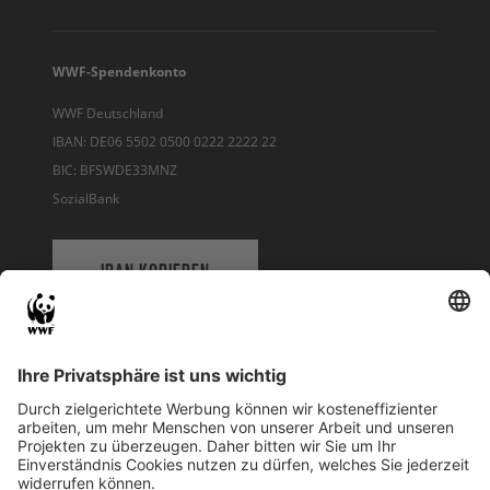
WWF-Spendenkonto
WWF Deutschland
IBAN: DE06 5502 0500 0222 2222 22
BIC: BFSWDE33MNZ
SozialBank
IBAN KOPIEREN
QR-CODE FÜR BANKING-APP
WWF Deutschland
Reinhardtstr. 18