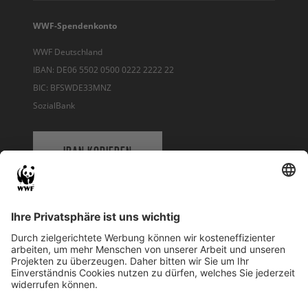
WWF-Spendenkonto
WWF Deutschland
IBAN: DE06 5502 0500 0222 2222 22
BIC: BFSWDE33MNZ
SozialBank
IBAN KOPIEREN
QR-CODE FÜR BANKING-APP
WWF Deutschland
Reinhardtstr. 18
10117 Berlin