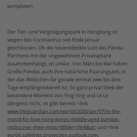
kompliziert.
Der Tier- und Vergnügungspark in Hongkong ist
wegen des Coronavirus seit Ende Januar
geschlossen. Ob die neuentdeckte Lust des Panda-
Pärchens mit der ungewohnten Privatsphäre
zusammenhängt, ist unklar. Von März bis Mai haben
Große Pandas auch ihre natürliche Paarungszeit, in
der das Weibchen für gerade einmal zwei bis drei
Tage empfängnisbereit ist. So ganz privat blieb der
besondere Moment von Ying Ying und Le Le
übrigens nicht, es gibt bereits <link
www.theguardian.com/world/2020/apr/07/in-the-
mood-for-love-hong-kongs-middle-aged-pandas-
rediscover-their-mojo>Bilder</link&gt
; und <link
eur04.safelinks.protection.outlook.com
.