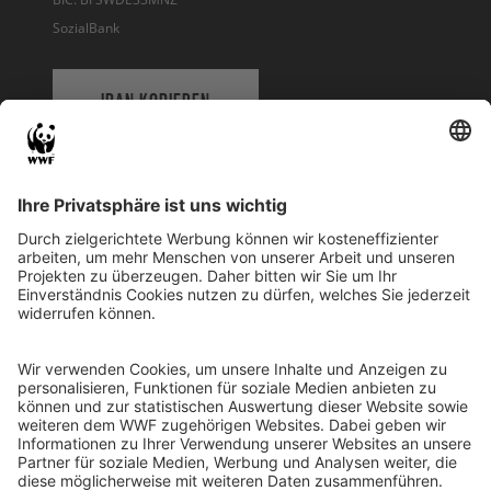
SozialBank
IBAN KOPIEREN
QR-CODE FÜR BANKING-APP
WWF Deutschland
Reinhardtstr. 18
10117 Berlin
Tel.: 030-311 777 700
Ihre Spende kann steuerlich geltend gemacht werden
Registriert als Stiftung WWF Deutschland, Senatsverwaltung für
Justiz Berlin, Az: 3416/976/2
Umsatzsteuer-Identifikationsnummer: DE 114236103