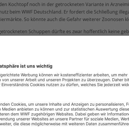
en Kochtopf noch in der getrockneten Variante in Arzneimitt
utz beim WWF Deutschland. Er fordert die Schließung illegal
iermärkte. So könnte auch die Gefahr weiterer Zoonosen kl
getrockneten Schuppen dürfte es zwar hoffentlich keine gebe
 einem Markt für den Kochtopf geschlachtet werden. Trotzdem
illegale Wildtierhandel weiterhin boomt. Trotz der Krise. D
t gegen Wilderei erschwert wird, unter anderem weil das 
 den Schutzgebieten die Arbeitsplätze von Gemeindewildhü
t WWF-Angaben die meistgeschmuggelten Säugetiere der Er
t in den vergangenen beiden Jahren beschlagnahmt worden
lem in Asien und Afrika zu finden seien, fliege der illegal
uf.