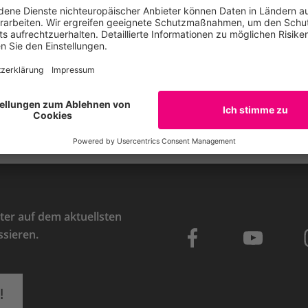
E-Mail
er auf dem aktuellsten
ssieren.
!