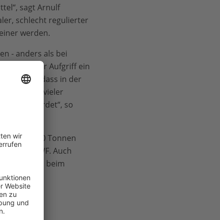
el“, sagt Arnulf
er, schlecht regulierter
einer werden.
n - anders als bei
 ist dieser Aufgriff ein
azu kommt, dass in der
Wegbrechen vieler
tern gefährdet“, so
de. Über 130 Tonnen
, so der WWF. Auch
e Handel auch beim