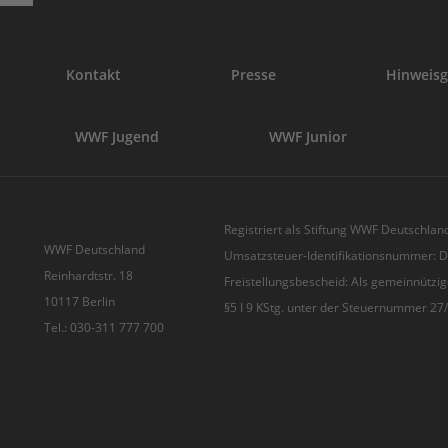
Kontakt
Presse
Hinweisg
WWF Jugend
WWF Junior
Registriert als Stiftung WWF Deutschland
WWF Deutschland
Umsatzsteuer-Identifikationsnummer:
Reinhardtstr. 18
Freistellungsbescheid: Als gemeinnützig
10117 Berlin
§5 I 9 KStg. unter der Steuernummer 2
Tel.: 030-311 777 700