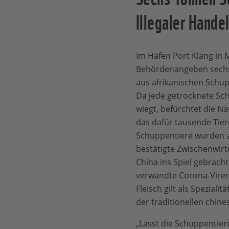
Illegaler Hande
Im Hafen Port Klang in 
Behördenangeben sech
aus afrikanischen Schu
Da jede getrocknete S
wiegt, befürchtet die N
das dafür tausende Tier
Schuppentiere wurden au
bestätigte Zwischenwirt
China ins Spiel gebrach
verwandte Corona-Vire
Fleisch gilt als Speziali
der traditionellen chine
„Lasst die Schuppentier