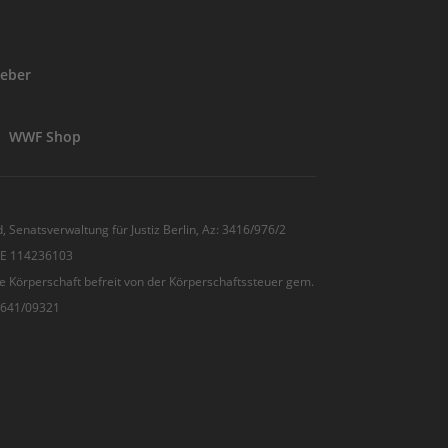
eber
WWF Shop
, Senatsverwaltung für Justiz Berlin, Az: 3416/976/2
 DE 114236103
e Körperschaft befreit von der Körperschaftssteuer gem.
7/641/09321