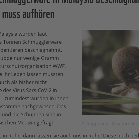
l muss aufhören
Malaysia wurden laut
s Tonnen Schmugglerware
ppentieren beschlagnahmt.
chuppe nur wenige Gramm
aturschutzorganisation WWF,
e ihr Leben lassen mussten.
ch als bisher nicht
e des Virus Sars-CoV-2 in
t – zumindest wurden in ihnen
nstämme nachgewiesen. Das
tät und die Schuppen sind in
sischen Medizin gefragt.
Schuppentier © naturepl.c
e in Ruhe, dann lassen sie auch uns in Ruhe! Diese hoch be