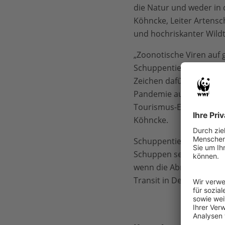
die Natur und weder in d
Köhncke, Leiter Artensch
und hochriskanter Wildt
„Zoonotische Viren auf 
Schuppentieren, die auf
Zeichen dafür, dass der 
Pandemie auch die Arbei
Tourismus-Einnahmen in
Köhncke.
Schuppentiere sind lau
Schuppen seien weltwei
wenn die Abnehmer vor al
Transit in Deutschland a