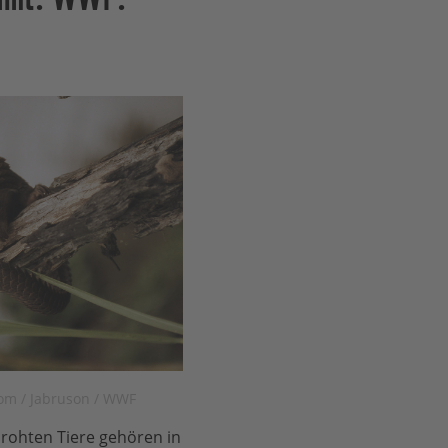
om / Jabruson / WWF
drohten Tiere gehören in