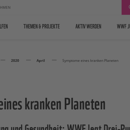
EHMEN
LFEN
THEMEN & PROJEKTE
AKTIV WERDEN
WWF J
2020
April
Symptome eines kranken Planeten
ines kranken Planeten
ng und Gesundheit: WWF legt Drei-Pun