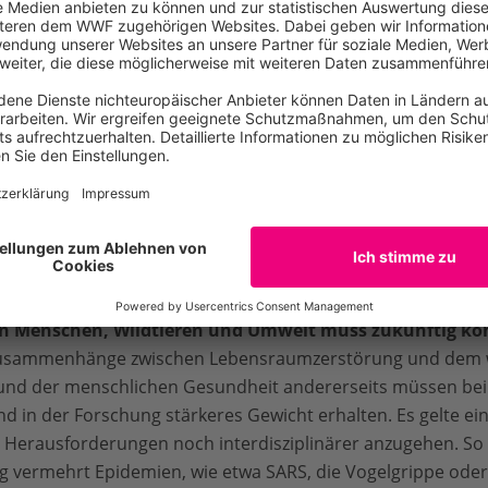
 werden und natürliche Barrieren wegfallen, bringt das Art
 nicht im Kontakt waren. Außerdem entsteht eine neue, räu
en erhöhen die Wahrscheinlichkeit der Entstehung und Ver
und Zoonosen. Deutschland muss hier im eigenen Interesse
rreiterrolle übernehmen. Konkret fordert der WWF Gesetz
entwaldungsfreie und nachhaltige Lieferketten. Die Finanzw
 Konjunkturprogramme müssen umgehend neben der Solvenz
llen und deren schrittweise Erfüllung überprüfen. Hierzu geh
chhaltigen Entwicklungsziele der Vereinten Nationen.
on Menschen, Wildtieren und Umwelt muss zukünftig 
usammenhänge zwischen Lebensraumzerstörung und dem we
s und der menschlichen Gesundheit andererseits müssen bei
 in der Forschung stärkeres Gewicht erhalten. Es gelte ei
 Herausforderungen noch interdisziplinärer anzugehen. S
g vermehrt Epidemien, wie etwa SARS, die Vogelgrippe ode