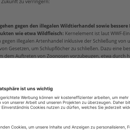
 Zukunft zu verringern:
ehen gegen den illegalen Wildtierhandel sowie bessere 
ukten wie etwa Wildfleisch:
Kernelement ist laut WWF-Ein
egen illegalen Artenhandel inklusive der Schließung von 
on Gesetzen, um Schlupflöcher zu schließen. Dazu eine be
um dem Auftreten von Zoonosen vorzubeugen, etwa durch h
e es mehr Unterstützung - gerade für Entwicklungs- und Sc
en und Verhandlungen muss das Thema, so die WWF-Forder
ken.
ützen und anerkennen, dass diese für Ökosysteme und 
hutz der biologischen Vielfalt und ein Ende der Lebensraum
, um die Ausbreitung neuer Infektionskrankheiten zu verhi
ren zu neuen Ausbreitungsmustern von Krankheitserrege