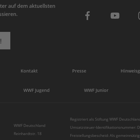
er auf dem aktuellsten
ssieren.
!
Kontakt
Presse
Hinweisg
WWF Jugend
WWF Junior
Registriert als Stiftung WWF Deutschland
WWF Deutschland
Umsatzsteuer-Identifikationsnummer:
Reinhardtstr. 18
Freistellungsbescheid: Als gemeinnützig