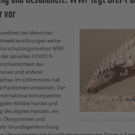
 vor
esundheit des Menschen
Umweltzerstörungen weiter
aturschutzorganisation WWF
 der aktuellen COVID19-
rscheinlichkeit des
onosen und anderer
achse. Im schlimmsten Fall
e Pandemien entwickeln. Der
international konsequentes
galen Wildtierhandel und
g des legalen Handels, ein
on Ökosystemen und
Pangolin © Thinkstock Phot
ehr Grundlagenforschung
 das Überspringen von Krankheitserregern von Tieren auf d