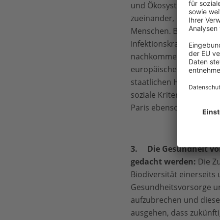
und Ökosysteme zerstört
zueinander, die vorher
Menschen. Beide Faktor
Infektionskrankheiten 
nachkommen und eine Vo
europäischer Ebene für 
staatlichen Hilfs- und
soziale Kriterien aufste
Paris ebenso wie die Na
3.
Die Gesundheit v
gedacht werden:
Die Z
Biodiversität einerseit
Gesundheitsvorsorge und
aufzubrechen und diese
ausgehen, dass zukünfti