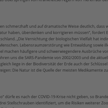
en schmerzhaft und auf dramatische Weise deutlich, dass wi
Natur haben, überdenken und korrigieren müssen“, fordert 
hland. „Die Vernichtung der biologischen Vielfalt hat indi
 Menschen. Lebensraumzerstörung wie Entwaldung sowie ille
ndel machen häufigere und schwerwiegendere Ausbrüche von
ühren uns die SARS-Pandemie von 2002/2003 und die aktuel
gleich liege in der Biodiversität der Erde auch der Schlüsse
eigen: Die Natur ist die Quelle der meisten Medikamente z
 so“ dürfe es nach der COVID-19-Krise nicht geben, so Bran
rei Stellschrauben identifiziert, um die Risiken weiterer Z