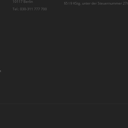
10117 Berlin
§5 I 9 KStg. unter der Steuernummer 2
Tel.: 030-311 777 700
n