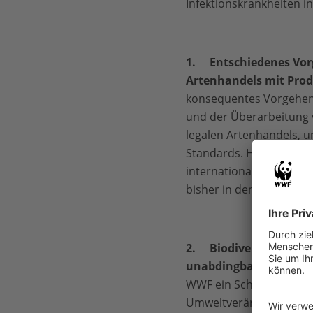
Infektionskrankheiten in
1.
Entschiedenes Vorg
Artenhandels mit Prod
konsequentes Vorgehen g
und der Überarbeitung v
legalen Artenhandels, 
Standards. Hier bräucht
internationalen Abkomm
bisher in den Fokus rüc
2.
Biodiversität sch
unabdingbar ist:
Der Sc
WWF ein Schlüsselfaktor
Umweltveränderung füh