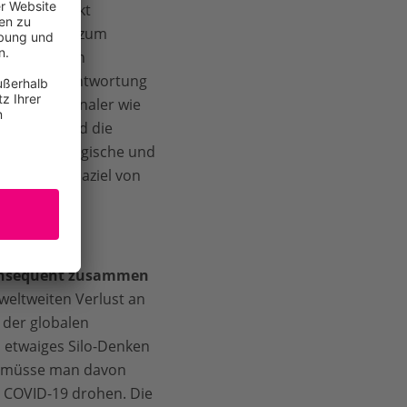
en in Kontakt
mliche Nähe zum
breitung von
 seiner Verantwortung
e auf nationaler wie
irtschaft und die
 auch ökologische und
ört das Klimaziel von
konsequent zusammen
ltweiten Verlust an
 der globalen
n etwaiges Silo-Denken
o müsse man davon
r COVID-19 drohen. Die