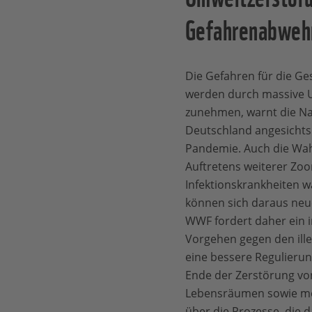
Gefahrenabwehr
Die Gefahren für die G
werden durch massive 
zunehmen, warnt die N
Deutschland angesichts
Pandemie. Auch die Wah
Auftretens weiterer Zo
Infektionskrankheiten w
können sich daraus neu
WWF fordert daher ein 
Vorgehen gegen den ille
eine bessere Regulierun
Ende der Zerstörung v
Lebensräumen sowie m
über die Prozesse, die