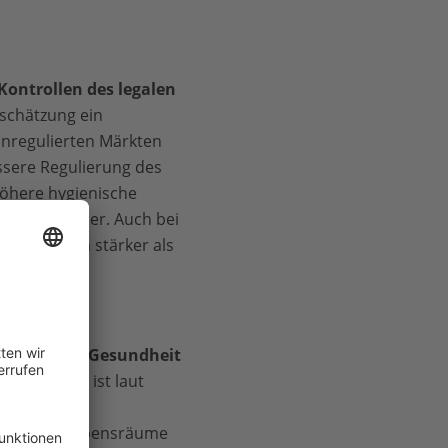
Kontrollen des legalen
schätzung ein
unregulierten Märkten
ssere Regulierung des
öhere hygienische
hwellenländer. Auch bei
ung, noch stärker als
menschliche Gesundheit
zerstörung ist laut
ndern.
rn. Wenn Lebensräume