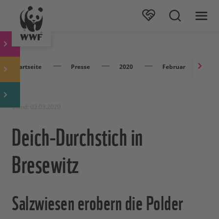
Startseite
Presse
2020
Februar
D
Stand: 03.03.2020
Deich-Durchstich in
Bresewitz
Salzwiesen erobern die Polder