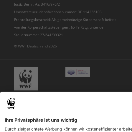
Justiz Berlin, Az: 3416/976/2
Umsatzsteuer-Identifikationsnummer: DE 114236103
Freistellungsbescheid: Als gemeinnützige Körperschaft befreit
von der Körperschaftssteuer gem. §5 I 9 KStg. unter der
Steuernummer 27/641/09321
© WWF Deutschland 2026