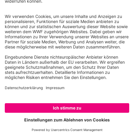
10117 Berlin
Tel.: 030-311 777 700
Ihre Spende kann steuerlich geltend gemacht werden
Registriert als Stiftung WWF Deutschland, Senatsverwaltung für
Justiz Berlin, Az: 3416/976/2
Umsatzsteuer-Identifikationsnummer: DE 114236103
Freistellungsbescheid: Als gemeinnützige Körperschaft befreit
von der Körperschaftssteuer gem. §5 I 9 KStg. unter der
Steuernummer 27/641/09321
© WWF Deutschland 2026
SPENDEN