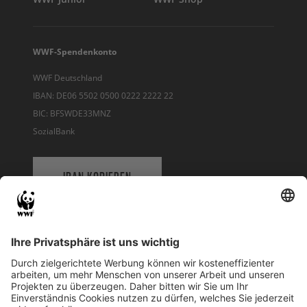
WWF-Spendenkonto
WWF Deutschland
IBAN: DE06 5502 0500 0222 2222 22
BIC: BFSWDE33MNZ
SozialBank
IBAN KOPIEREN
QR-CODE FÜR BANKING-APP
WWF Deutschland
Reinhardtstr. 18