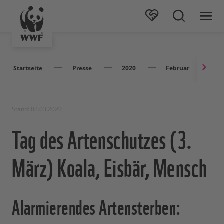
Startseite
Presse
2020
Februar
T
Stand: 02.03.2020
Tag des Artenschutzes (3.
März) Koala, Eisbär, Mensch
Alarmierendes Artensterben: