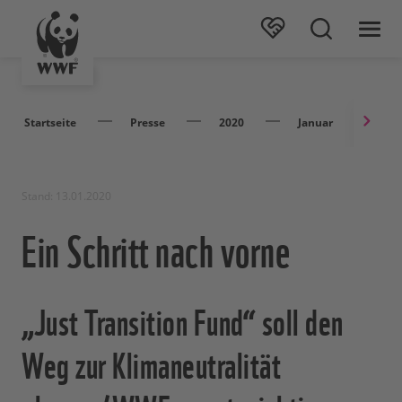
Startseite
Presse
2020
Januar
Ein
Stand: 13.01.2020
Ein Schritt nach vorne
„Just Transition Fund“ soll den
Weg zur Klimaneutralität