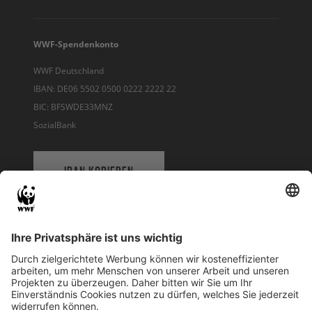
WWF-Spendenkonto
WWF Deutschland
IBAN: DE06 5502 0500 0222 2222 22
BIC: BFSWDE33MNZ
SozialBank
IBAN KOPIEREN
QR-CODE FÜR BANKING-APP
WWF Deutschland
Reinhardtstr. 18