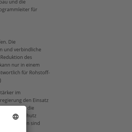
bau und die
rogrammleiter für
en. Die
n und verbindliche
 Reduktion des
 kann nur in einem
twortlich für Rohstoff-
)
stärker im
sregierung den Einsatz
e Quote für die
den Klimaschutz
Einsparungen sind