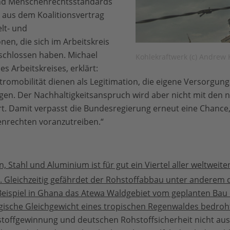
und Menschenrechtsstandards
k aus dem Koalitionsvertrag
lt- und
en, die sich im Arbeitskreis
chlossen haben. Michael
Kohlekraftwerk (c) Andrew
s Arbeitskreises, erklärt:
romobilität dienen als Legitimation, die eigene Versorgung
igen. Der Nachhaltigkeitsanspruch wird aber nicht mit den
. Damit verpasst die Bundesregierung erneut eine Chance
nrechten voranzutreiben.“
, Stahl und Aluminium ist für gut ein Viertel aller weltweit
h. Gleichzeitig gefährdet der Rohstoffabbau unter anderem 
 Beispiel in Ghana das Atewa Waldgebiet vom geplanten Bau
gische Gleichgewicht eines tropischen Regenwaldes bedroht 
hstoffgewinnung und deutschen Rohstoffsicherheit nicht au