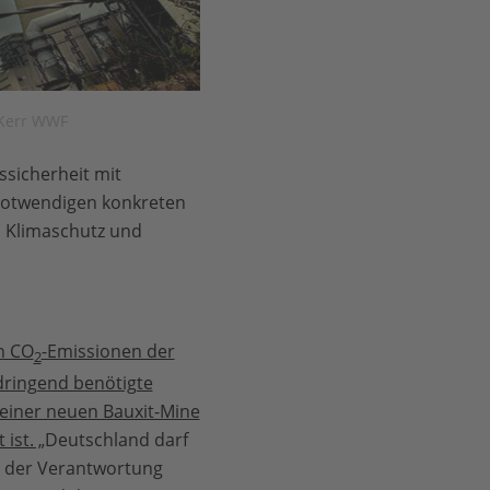
 Kerr WWF
ssicherheit mit
 notwendigen konkreten
, Klimaschutz und
en CO
-Emissionen der
2
dringend benötigte
 einer neuen Bauxit-Mine
ist. „
Deutschland darf
s der Verantwortung