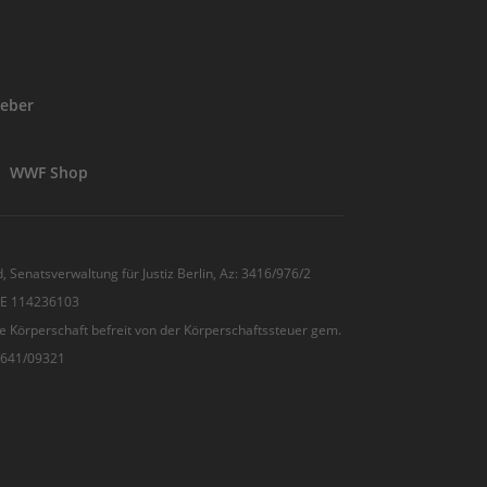
eber
WWF Shop
, Senatsverwaltung für Justiz Berlin, Az: 3416/976/2
 DE 114236103
e Körperschaft befreit von der Körperschaftssteuer gem.
7/641/09321