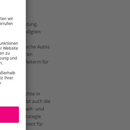
 längere Nutzung,
Deal angekündigten
haltung der
setzen. Deutsche Autos
er zu schweren
ich, Teamleiterin für
Menschenrechte in
erwähnt bleibt auch die
indliche Umwelt- und
e Rohstoffstrategie
aasch, Referent für