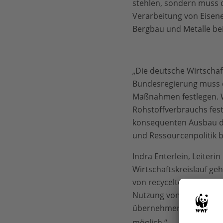
stehlen, sondern muss d
Verarbeitung von Eisener
Bergbau und Metalle b
„Die deutsche Wirtschaf
Bundesregierung muss d
Maßnahmen festlegen. Wi
Rohstoffverbrauchs fest
konsequenten Ausbau der 
und Ressourcenpolitik 
Indra Enterlein, Leiter
Wirtschaftskreislauf ge
von recycelten oder wi
Nutzung von Recyclaten
übernehmen: Je recyclin
möglich.“