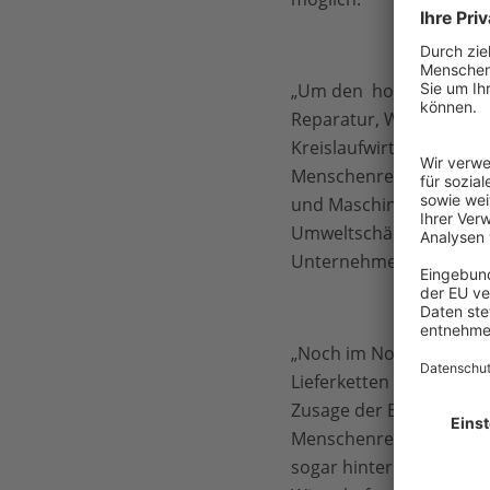
„Um den hohen Rohstoff
Reparatur, Wiedernutzu
Kreislaufwirtschaft. Für
Menschenrechte und Umw
und Maschinen enthalte
Umweltschäden und Mens
Unternehmensverantwo
„Noch im November 2019
Lieferketten eingeforder
Zusage der Bundesregier
Menschenrechtsstandards
sogar hinter dem Koalit