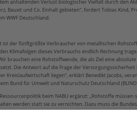
em anhaltenden Verlust biologischer Vielfalt durch den Ab
z, Bauxit und Co. Einhalt gebieten“, fordert Tobias Kind, P
eim WWF Deutschland.
t ist der fünftgrößte Verbraucher von metallischen Rohstoff
en Klimafolgen dieses Verbrauchs endlich Rechnung trage
r brauchen eine Rohstoffwende, die als Ziel eine absolute
setzt. Die Antwort auf die Frage der Versorgungssicherheit
Kreislaufwirtschaft liegen“, erklärt Benedikt Jacobs, veran
beim Bund für Umwelt und Naturschutz Deutschland (BUND
in Ressourcenpolitik beim NABU ergänzt: „Rohstoffe müssen 
halten werden statt sie zu vernichten. Dazu muss die Bunde
ederverwendeten Ressourcen fördern und eine verpflichtend
 einführen. Auch Unternehmen müssen Verantwortung für 
gfreundlicher sie ihre Produkte gestalten, desto mehr CO
-
2