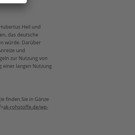
 Hubertus Heil und
ten, das deutsche
en würde. Darüber
Anreize und
eln zur Nutzung von
 einer langen Nutzung
e finden Sie in Gänze
f>
ak-rohstoffe.de/wp-