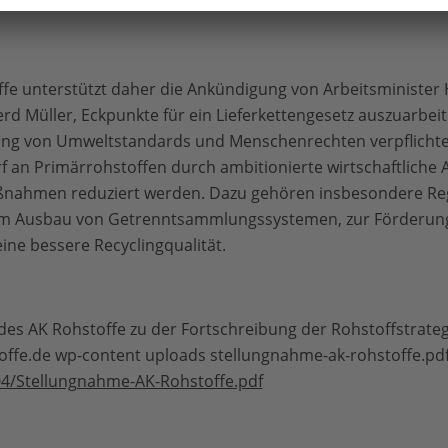
nrechte bei MISEREOR.
ffe unterstützt daher die Ankündigung von Arbeitsminister
rd Müller, Eckpunkte für ein Lieferkettengesetz auszuarbei
ng von Umweltstandards und Menschenrechten verpflicht
 an Primärrohstoffen durch ambitionierte wirtschaftliche 
nahmen reduziert werden. Dazu gehören insbesondere Reg
um Ausbau von Getrenntsammlungssystemen, zur Förderung
ine bessere Recyclingqualität.
es AK Rohstoffe zu der Fortschreibung der Rohstoffstrategi
hstoffe.de wp-content uploads stellungnahme-ak-rohstoffe.pd
4/Stellungnahme-AK-Rohstoffe.pdf