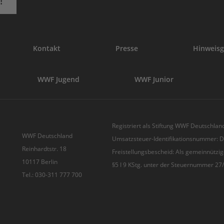
!
Kontakt
Presse
Hinweisg
WWF Jugend
WWF Junior
Registriert als Stiftung WWF Deutschland
WWF Deutschland
Umsatzsteuer-Identifikationsnummer:
Reinhardtstr. 18
Freistellungsbescheid: Als gemeinnützig
10117 Berlin
§5 I 9 KStg. unter der Steuernummer 2
Tel.: 030-311 777 700