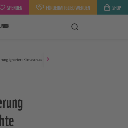
SPENDEN
FÖRDERMITGLIED WERDEN
SHOP
UNIOR
erung ignoriert Klimaschutz und Menschenrechte
erung
hte