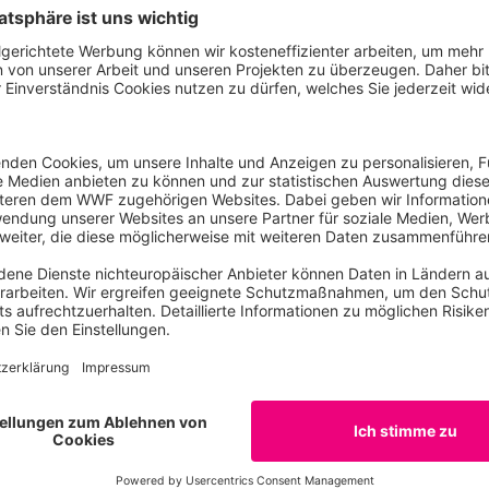
bedarf der deutschen Industrie zu reduzieren, geht es um
ng und Recycling auf dem Weg zu der im European Green 
 die trotzdem notwendigen Rohstoffe gilt es, endlich die Ein
eltstandards in globalen Lieferketten wirkungsvoll umzu
n Eisen, Kupfer und Bauxit, bei deren Abbau es immer wied
chenrechtsverletzungen kommt“ erklärt Cornelia Heydenre
rtung bei Germanwatch.
 hat der Bundestag eine EU-Regulierung zur Achtung der 
t. Dies findet in der Rohstoffstrategie keine Erwähnung. Un
ung aus dem Koalitionsvertrag, innerhalb der EU für verb
 in der EU-Handelspolitik einzutreten. Damit fällt die neu
ionsvertrag und Bundestagsbeschlüssen zurück“, so Armin P