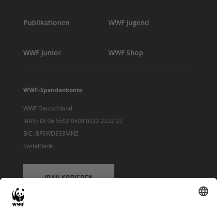
Publikationen
WWF Jugend
WWF Junior
WWF Shop
WWF-Spendenkonto
WWF Deutschland
IBAN: DE06 5502 0500 0222 2222 22
BIC: BFSWDE33MNZ
SozialBank
IBAN KOPIEREN
QR-CODE FÜR BANKING-APP