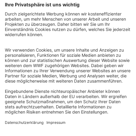
WWF Deutschland
Reinhardtstr. 18
10117 Berlin
Tel.: 030-311 777 700
Ihre Spende kann steuerlich geltend gemacht werden
Registriert als Stiftung WWF Deutschland, Senatsverwaltung für
Justiz Berlin, Az: 3416/976/2
Umsatzsteuer-Identifikationsnummer: DE 114236103
Freistellungsbescheid: Als gemeinnützige Körperschaft befreit
von der Körperschaftssteuer gem. §5 I 9 KStg. unter der
Steuernummer 27/641/09321
© WWF Deutschland 2026