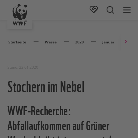
Startseite
Presse
2020
Januar
St
Stand: 22.01.2020
Stochern im Nebel
WWF-Recherche:
Abfallaufkommen auf Grüner