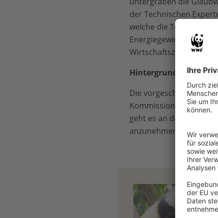
untergraben die Glaubwü
der Technischen Expert
welche die Technische E
Energiegewinnung verurs
Wirtschaftszweig werde
Hintergrund
Die vorgeschlagenen Reg
Kommission hat dann bi
geht es an das EU-Parla
anzunehmen oder abzu