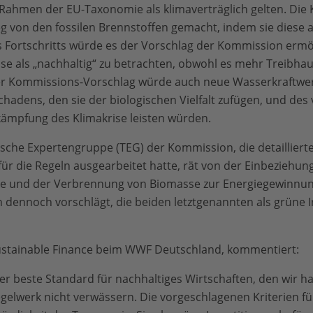
 Rahmen der EU-Taxonomie als klimaverträglich gelten. Die
g von den fossilen Brennstoffen gemacht, indem sie diese
es Fortschritts würde es der Vorschlag der Kommission ermö
e als „nachhaltig“ zu betrachten, obwohl es mehr Treibh
Der Kommissions-Vorschlag würde auch neue Wasserkraftwer
chadens, den sie der biologischen Vielfalt zufügen, und de
ekämpfung des Klimakrise leisten würden.
che Expertengruppe (TEG) der Kommission, die detaillierte
für die Regeln ausgearbeitet hatte, rät von der Einbeziehung
ke und der Verbrennung von Biomasse zur Energiegewinnung 
dennoch vorschlägt, die beiden letztgenannten als grüne I
Sustainable Finance beim WWF Deutschland, kommentiert:
er beste Standard für nachhaltiges Wirtschaften, den wir h
elwerk nicht verwässern. Die vorgeschlagenen Kriterien fü