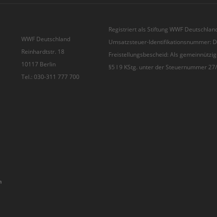
Registriert als Stiftung WWF Deutschland
WWF Deutschland
Umsatzsteuer-Identifikationsnummer:
Reinhardtstr. 18
Freistellungsbescheid: Als gemeinnützig
10117 Berlin
§5 I 9 KStg. unter der Steuernummer 2
Tel.: 030-311 777 700
n