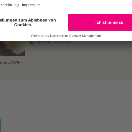
Pressesprecher
Transformation von Wirtschaft und Finanzmarkt 
julian.philipp@wwf.de
030 311777472
arrett / WWF-
ok
auf Bluesky
Teilen auf Whatsapp