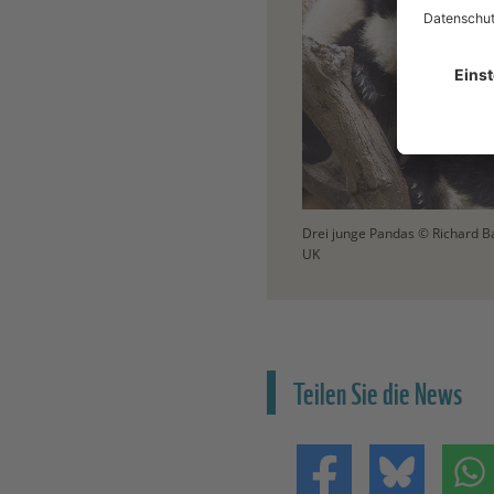
Drei junge Pandas © Richard B
UK
Teilen Sie die News
Teilen auf Facebo
Teilen 