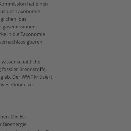
 Kommission hat einen
 aus der Taxonomie
glichen, das
ausgasemissionen
ke in die Taxonomie
s vernachlässigbaren
 wissenschaftliche
 fossiler Brennstoffe,
ab. Der WWF kritisiert,
nvestitionen zu
aben. Die EU-
r Bioenergie