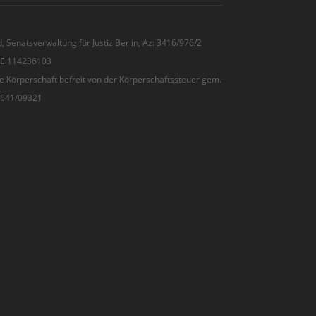
, Senatsverwaltung für Justiz Berlin, Az: 3416/976/2
 DE 114236103
e Körperschaft befreit von der Körperschaftssteuer gem.
7/641/09321