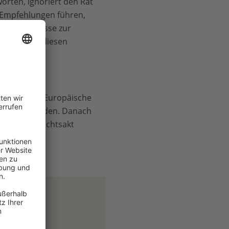
orten, ignoriert den Rat
 Empfehlungen führen,
n von Biomasse zur
itionen in diesen
“
tation. Die Europäische
u verabschieden. Danach
legierten Rechtsakt