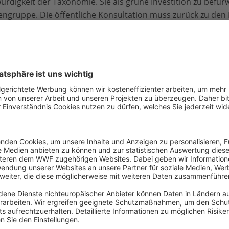
rdigkeit der Taxonomie. Sie als grüne Investition zu befürw
engruppe. Die öffentliche Konsultation muss zurück zu den
xpertengruppe im Frühjahr vorgestellt hat. Das Verbrenne
acht hohe Emissionen und verschärft die Klimakrise. Invest
n in der Zukunft zu gestrandeten Vermögenswerten führen.
eln stehen nun bis Mitte Dezember zur öffentlichen Konsul
s zum 31. Dezember 2020 Zeit, um das delegierte Gesetz z
ment und den Rat, die dann zwei Monate Zeit haben, den de
lehnen.
Kontakt
Julian
Philipp