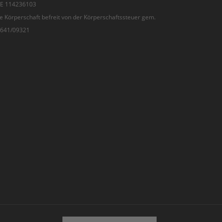
 DE 114236103
e Körperschaft befreit von der Körperschaftssteuer gem.
7/641/09321