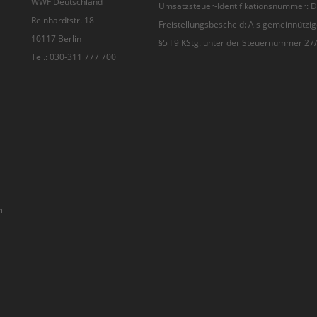
WWF Deutschland
Umsatzsteuer-Identifikationsnummer:
Reinhardtstr. 18
Freistellungsbescheid: Als gemeinnützig
10117 Berlin
§5 I 9 KStg. unter der Steuernummer 2
Tel.: 030-311 777 700
n