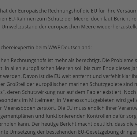
 hat der Europäische Rechnungshof die EU für ihre Versäu
r einen EU-Rahmen zum Schutz der Meere, doch laut Bericht
n Umweltzustand der europäischen Meere wiederherzustell
ischereiexpertin beim WWF Deutschland:
schen Rechnungshofs ist mehr als berechtigt. Die Probleme 
rt. In allen europäischen Meeren soll bis zum Ende dieses Ja
werden. Davon ist die EU weit entfernt und verfehlt klar ih
Der Großteil der europäischen marinen Schutzgebiete sind n
“, deren Schutzwirkung nur auf dem Papier existiert. Noch
sonders im Mittelmeer, in Meeresschutzgebieten wird gefi
r Meeresboden zerstört. Die EU muss endlich ihrer Vera
gementplänen und funktionierenden Kontrollen dafür sorge
holen kann. Der heutige Bericht macht deutlich, dass die v
ente Umsetzung der bestehenden EU-Gesetzgebung dringend 