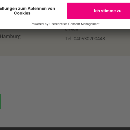
E-Mail
, Hamburg
Tel: 040530200448
ok
auf Bluesky
Teilen auf Whatsapp