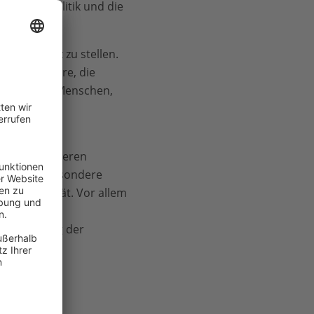
Fischereipolitik und die
ter Schutz zu stellen.
fähige Meere, die
ere können Menschen,
deutschen
Jahre nach deren
zung, insbesondere
 Biodiversität. Vor allem
amer
berarbeitung der