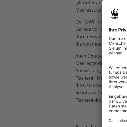
gilt unter anderem für d
Meeresstrategie-Rahmenr
Der WWF fordert darüber
Gerade vor dem Hinterg
durch Erwärmung und V
die von ihnen leben, g
Auch Deutschland schne
Meeresgewässer sind fo
Ausweisung gerade einm
Fischerei, findet weiter
die Ostsee ist in einem
Schutzmaßnahmen, deren 
Fischerei-Kontrollveror