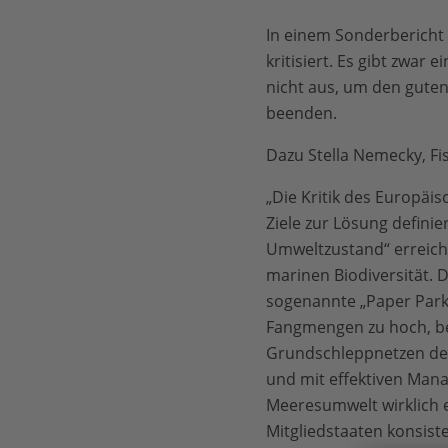
In einem Sonderbericht
kritisiert. Es gibt zwa
nicht aus, um den gute
beenden.
Dazu Stella Nemecky, F
„Die Kritik des Europäi
Ziele zur Lösung definie
Umweltzustand“ erreicht 
marinen Biodiversität. 
sogenannte „Paper Parks
Fangmengen zu hoch, be
Grundschleppnetzen de
und mit effektiven Mana
Meeresumwelt wirklich er
Mitgliedstaaten konsist