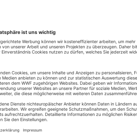
ie Vogelschutzrichtlinie, die FFH-Richtlinie, die Gemeinsame 
ichtlinie.
 hinaus, 30 Prozent der europäischen Gewässer bis 2030 un
rund der Klimakrise brauchen wir gesunde und widerstands
ersauerung zusätzlich bedroht sind. Und nur gesunde Me
enügend Lebensgrundlage bieten.“
idet beim Meeresschutz schlecht ab. Etwa 45 Prozent der 
rmal als Schutzgebiete ausgewiesen, dennoch haben auch 
al die Hälfte davon Managementpläne. Wirtschaftliche Nut
hin großflächig in den Schutzgebieten statt und gefährdet die
 schlechten Zustand. Der WWF fordert die Ausweitung wirks
Einhaltung auch kontrolliert wird. Hier ist die aktuelle Ü
dnung eine wichtige Gelegenheit dafür.