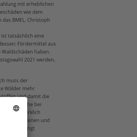
zahlung mit erheblichen
geschäden wie dem
o das BMEL. Christoph
ist tatsächlich eine
dessen: Fördermittel aus
che Waldschäden haben.
estagswahl 2021 werden,
ich muss der
erte Wälder mehr
egriffen und damit die
er dies reiche bei
ie Mittel wirklich
st, die trockenen und
erteilen, bringt