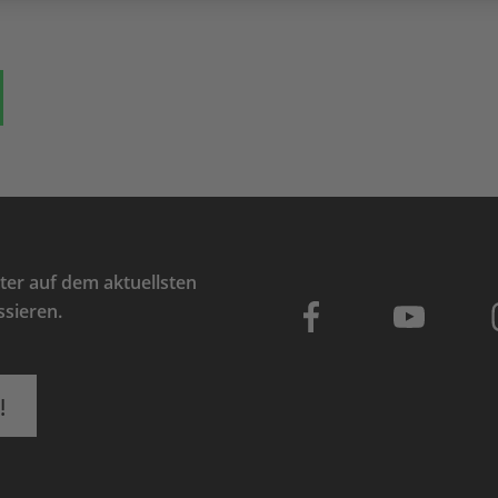
ok
auf Bluesky
Teilen auf Whatsapp
er auf dem aktuellsten
ssieren.
!