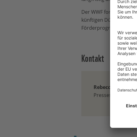
Der WWF fordert zudem 
künftigen Dürreperiode
Förderprogramm sollten 
Kontakt
Rebecca Gerigk
Pressesprecherin, 