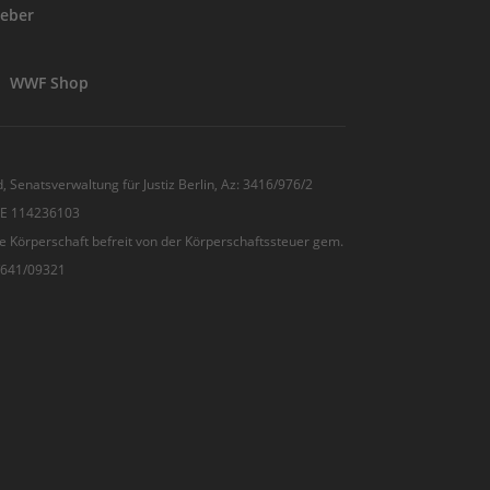
eber
WWF Shop
, Senatsverwaltung für Justiz Berlin, Az: 3416/976/2
 DE 114236103
e Körperschaft befreit von der Körperschaftssteuer gem.
7/641/09321