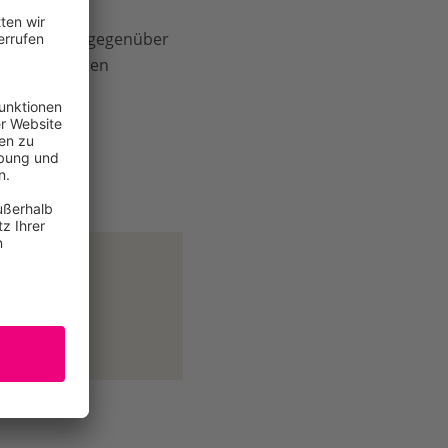
resistenter gegenüber
 angekündigten