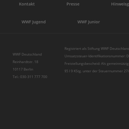
Kontakt
Presse
Hinweisg
WWF Jugend
WWF Junior
Registriert als Stiftung WWF Deutschland
WWF Deutschland
Umsatzsteuer-Identifikationsnummer:
Reinhardtstr. 18
Freistellungsbescheid: Als gemeinnützig
10117 Berlin
§5 I 9 KStg. unter der Steuernummer 2
Tel.: 030-311 777 700