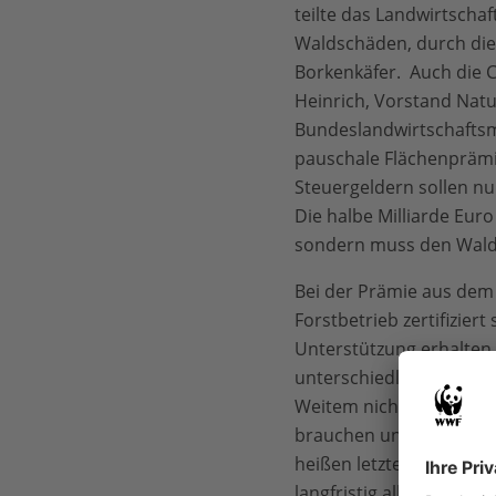
teilte das Landwirtscha
Waldschäden, durch die
Borkenkäfer. Auch die 
Heinrich, Vorstand Nat
Bundeslandwirtschaftsmin
pauschale Flächenprämie
Steuergeldern sollen nu
Die halbe Milliarde Eur
sondern muss den Wald
Bei der Prämie aus dem
Forstbetrieb zertifizier
Unterstützung erhalten 
unterschiedlichen ökolo
Weitem nicht aus. Heinri
brauchen und ob tatsäch
heißen letzten Jahre hab
langfristig allerdings nich