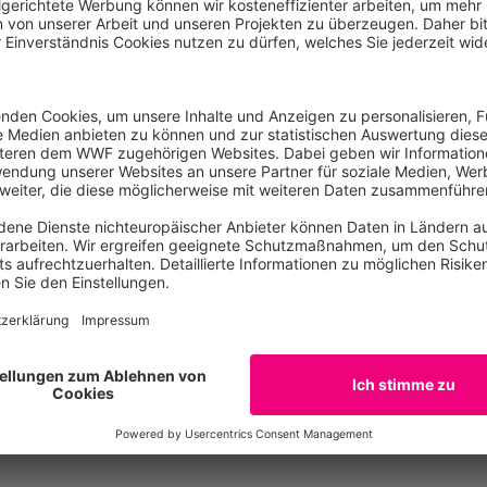
einen WaldBiodiversitätsFonds einzurichten, um den Wald 
n zu machen. Nicht abgerufenen Mittel aus dem vom BMEL
direkt in einen WaldBiodiversitätsFonds fließen.
E-Mail
Berlin
Tel: 030311777428