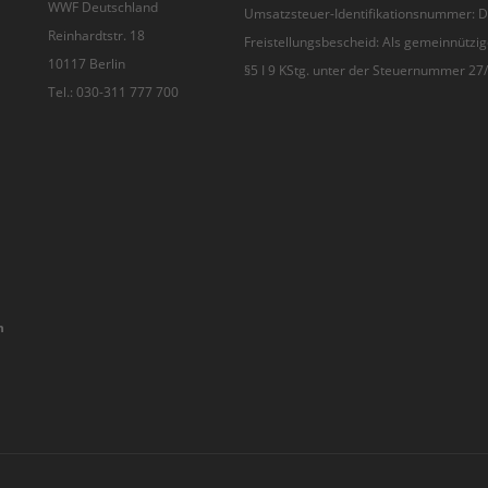
WWF Deutschland
Umsatzsteuer-Identifikationsnummer:
Reinhardtstr. 18
Freistellungsbescheid: Als gemeinnützig
10117 Berlin
§5 I 9 KStg. unter der Steuernummer 2
Tel.: 030-311 777 700
n