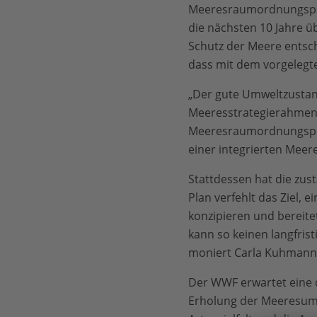
Meeresraumordnungspla
die nächsten 10 Jahre ü
Schutz der Meere entsche
dass mit dem vorgelegte
„Der gute Umweltzustand
Meeresstrategierahmenri
Meeresraumordnungsplan
einer integrierten Meeres
Stattdessen hat die zus
Plan verfehlt das Ziel,
konzipieren und bereit
kann so keinen langfris
moniert Carla Kuhmann
Der WWF erwartet eine d
Erholung der Meeresumw