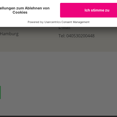
E-Mail
, Hamburg
Tel: 040530200448
ok
auf Bluesky
Teilen auf Whatsapp