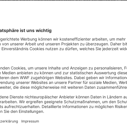
Anwendung eines Ökosystemansatzes bei der räumlichen Ges
elen. Zwar wird den Meeresschutzgebieten in dem vorliegend
er anderen Nutzungen eingeräumt, trotzdem werden sie we
täten überlagert. So wurden Schifffahrtsrouten nicht zusam
lossen. „Meeresschutzgebiete müssen schützen und dürfen 
kehr sein, hier hat auch die marine Raumordnung ihren Beitr
n Plänen nach Ansicht des WWF deutlich mehr Freiraum für 
liche Maßnahmen des Naturschutzes zur Verbesserung de
k auf den Plan der Bundesregierung, die Ausbauziele für d
ark anzuheben, ist es dringend notwendig, die ökologische 
ge neuer Flächenausweisungen zu machen – nicht nur für d
 mit anderen Nutzungsinteressen. Zudem erwartet der WW
Erhaltung von gesunden natürlichen Fischbeständen in die 