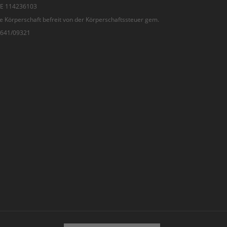
 DE 114236103
e Körperschaft befreit von der Körperschaftssteuer gem.
7/641/09321