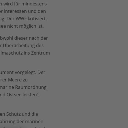
 wird für mindestens
er Interessen und den
ng. Der WWF kritisiert,
e nicht möglich ist.
obwohl dieser nach der
er Überarbeitung des
limaschutz ins Zentrum
kument vorgelegt. Der
erer Meere zu
e marine Raumordnung
d Ostsee leisten“,
en Schutz und die
wahrung der marinen