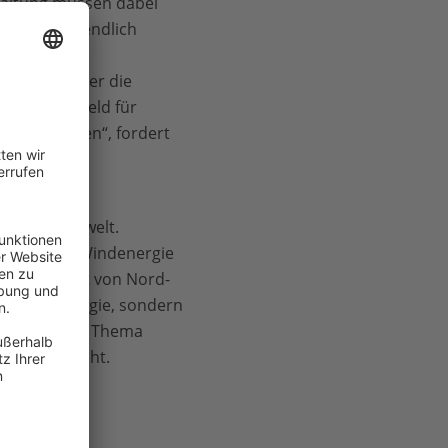
taltung müssen dabei
en Entwurf endlich
iterhin von
mengelegt oder die
kein Spielfeld für
ag zu leisten“, fordert
zukünftige
r Meeresumwelt.
ie Offshore-Windenergie
Tragfähigkeit von Nord-
ie Windenergie, sondern
F, dass das Thema
Planung eingeht.