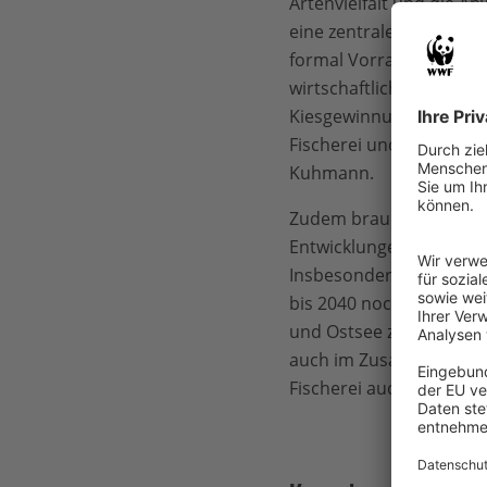
Artenvielfalt und die 
eine zentrale Rolle spi
formal Vorrang gegenüb
wirtschaftlichen Aktivi
Kiesgewinnung ausgesch
Fischerei und Schiffsver
Kuhmann.
Zudem braucht es in de
Entwicklungen und mög
Insbesondere im Hinblic
bis 2040 noch einmal st
und Ostsee zur Grundla
auch im Zusammenspiel
Fischerei auch für die 