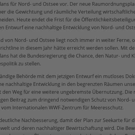
ns für Nord- und Ostsee vor. Der neue Raumordnungsplan
ber die Gewichtung und räumliche Verteilung wirtschaftlich
iden. Heute endet die Frist für die Öffentlichkeitsbeteiligu
n Entwurf eine nachhaltige Entwicklung von Nord- und Ostse
 von Nord- und Ostsee liegt noch immer in weiter Ferne, 
chtline in diesem Jahr hätte erreicht werden sollen. Mit d
s hat die Bundesregierung die Chance, den Natur- und K
politik zu stellen.
tändige Behörde mit dem jetzigen Entwurf ein mutloses Do
 eine nachhaltige Entwicklung in den begrenzten Räumen uns
et den Weg für eine weitere ungebremste Übernutzung. Di
tigen Beitrag zum dringend notwendigen Schutz von Nord- un
 vom Internationalen WWF-Zentrum für Meeresschutz.
eutliche Nachbesserung, damit der Plan zur Seekarte für d
elt und deren nachhaltiger Bewirtschaftung wird. Die Be