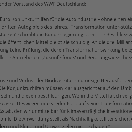
render Vorstand des WWF Deutschland:
 Euro Konjunkturhilfen für die Autoindustrie – ohne einen e
 dritten Autogipfels des Jahres. ‚Transformation unter-stütz
ärken‘ schreibt die Bundesregierung über ihre Beschlussv
 die öffentlichen Mittel bleibt sie schuldig. An die drei Milli
rung keine Prüfung, die deren Transformationswirkung bele
liche Antriebe, ein ‚Zukunftsfonds‘ und Beratungsausschüs
ise und Verlust der Biodiversität sind riesige Herausforde
ie Konjunkturhilfen müssen klar ausgerichtet auf den Umba
 sein und diesen beschleunigen. Wenn die Mittel falsch ver
ackgasse. Deswegen muss jeder Euro auf seine Transformati
tab, den wir unmittelbar für klimaverträgliche Investitione
mie. Die Anwendung stellt als Nachhaltigkeitsfilter sicher,
dern und Klima- und Umweltzielen nicht schaden.“