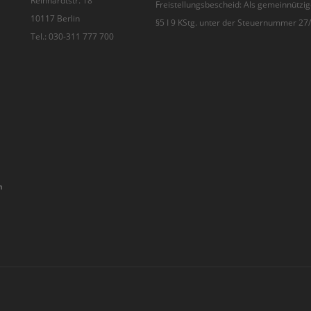
Reinhardtstr. 18
Freistellungsbescheid: Als gemeinnützig
10117 Berlin
§5 I 9 KStg. unter der Steuernummer 2
Tel.: 030-311 777 700
n