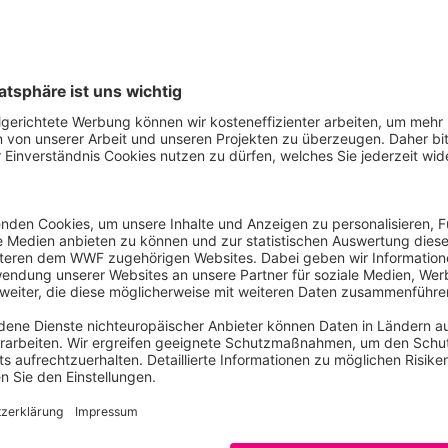
EU-Taxonomie in der Praxis funktioniert, zeigen der WWF 
lima, Umwelt, Energie in dem vierstufigen Leitfaden „Nachhalt
 Fallbeispiele dafür sind Investitionen durch nachhaltigkeit
andwerker sowie Bonusprogramm für Zukunftsinvestitionen 
Kontakt
Julian
Philipp
Pressesprecher
Transformation von Wirtschaft und Finanzmarkt 
julian.philipp@wwf.de