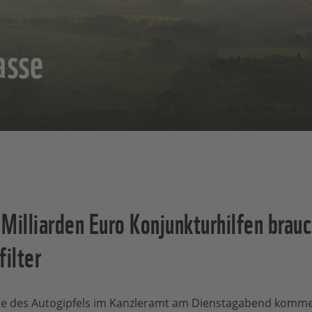
asse
illiarden Euro Konjunkturhilfen brau
filter
sse des Autogipfels im Kanzleramt am Dienstagabend komme