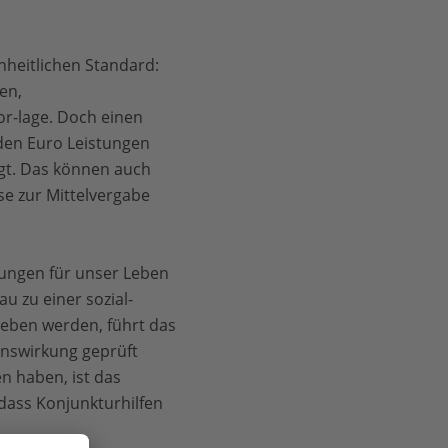
inheitlichen Standard:
en,
or-lage. Doch einen
arden Euro Leistungen
gt. Das können auch
se zur Mittelvergabe
rungen für unser Leben
u zu einer sozial-
geben werden, führt das
onswirkung geprüft
n haben, ist das
 dass Konjunkturhilfen