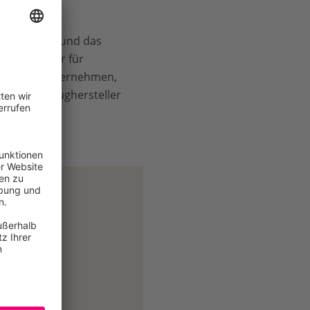
Deutschland und das
igkeitsfilter für
srelevante Unternehmen,
der Fahrzeughersteller
/ Berlin