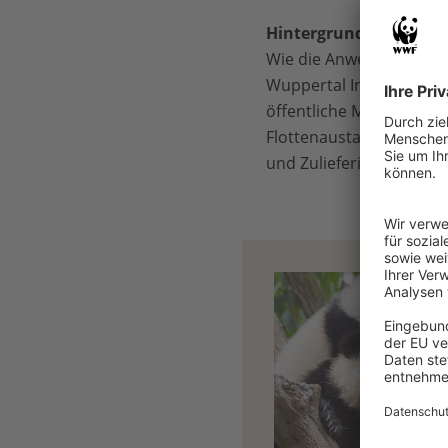
Hintergrund
Wie die Anwendung der 
Wuppertal Institut für K
öffentliche Mittel“. Die
Flottenaustausch für H
und Zulieferindustrie.