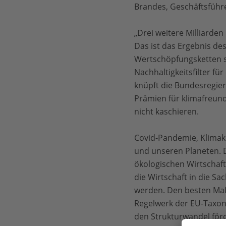
Brandes, Geschäftsfüh
„Drei weitere Milliarden
Das ist das Ergebnis des
Wertschöpfungsketten st
Nachhaltigkeitsfilter für
knüpft die Bundesregie
Prämien für klimafreund
nicht kaschieren.
Covid-Pandemie, Klimakr
und unseren Planeten. D
ökologischen Wirtschaft
die Wirtschaft in die S
werden. Den besten Maßs
Regelwerk der EU-Taxono
den Strukturwandel för