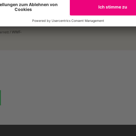
030 311777472
arrett / WWF-
ok
auf Bluesky
Teilen auf Whatsapp