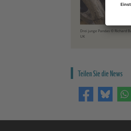
Drei junge Pandas © Richard B
UK
Teilen Sie die News
Teilen auf Facebo
Teilen 