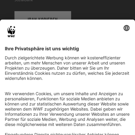
IBAN KOPIEREN
QR-CODE FÜR BANKING-APP
WWF Deutschland
Reinhardtstr. 18
10117 Berlin
Tel.: 030-311 777 700
Ihre Spende kann steuerlich geltend gemacht werden
Registriert als Stiftung WWF Deutschland, Senatsverwaltung für
Justiz Berlin, Az: 3416/976/2
Umsatzsteuer-Identifikationsnummer: DE 114236103
Freistellungsbescheid: Als gemeinnützige Körperschaft befreit