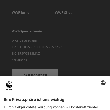
WWF Junior
WWF Shop
WWF-Spendenkonto
WWF Deutschland
IBAN: DE06 5502 0500 0222 2222 22
BIC: BFSWDE33MNZ
SozialBank
IBAN KOPIEREN
QR-CODE FÜR BANKING-APP