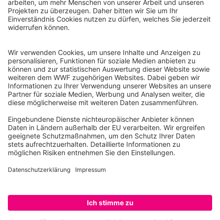
WWF Deutschland
Reinhardtstr. 18
10117 Berlin
Tel.: 030-311 777 700
Ihre Spende kann steuerlich geltend gemacht werden
Registriert als Stiftung WWF Deutschland, Senatsverwaltung für
Justiz Berlin, Az: 3416/976/2
Umsatzsteuer-Identifikationsnummer: DE 114236103
Freistellungsbescheid: Als gemeinnützige Körperschaft befreit
von der Körperschaftssteuer gem. §5 I 9 KStg. unter der
Steuernummer 27/641/09321
© WWF Deutschland 2026