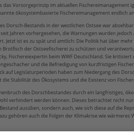
dass das Vorsorgeprinzip im aktuellen Fischereimanagement i
ogenannte ökosystembasierte Fischereimanagement endlich 
 Dorsch-Bestands in der westlichen Ostsee war absehbar
 seit Jahren vorhergesehen, die Warnungen wurden jedoch a
. Jetzt ist es zu spät und amtlich: Die Politik hat über mehr
en Brotfisch der Ostseefischerei zu schützen und verantwor
ky, Fischereiexpertin beim WWF Deutschland. Sie kritisiert d
tengeschacher und die Befriedigung von kurzfristigen Fische
ick auf Legislaturperioden haben zum Niedergang des Dorsc
 die Stabilität des Ökosystems und die Existenz von Fische
enbruch des Dorschbestandes durch ein langfristiges, ök
hl verhindert werden können. Dieses betrachtet nicht nur
 Bestand ausüben, sondern auch, wie sich diese auf die Rep
azu gehören auch die Folgen der Klimakrise wie wärmeres 