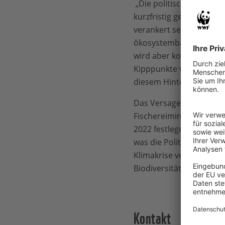
„Die politische Annahm
kurzfristig gemanagt we
verankert sein und Ent
ökosystembasierte Fisch
wird aber konsequent ni
Kipppunkte wie dieser 
diesem Hintergrund bede
Das Versagen bei der Re
Fischereiminister:innen
2022 festlegen. „Eine 
was die Politik jetzt l
Klimakrise verschließen
Biodiversität erhalten wo
Kontakt