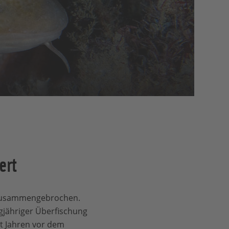
ert
e zusammengebrochen.
gjähriger Überfischung
it Jahren vor dem