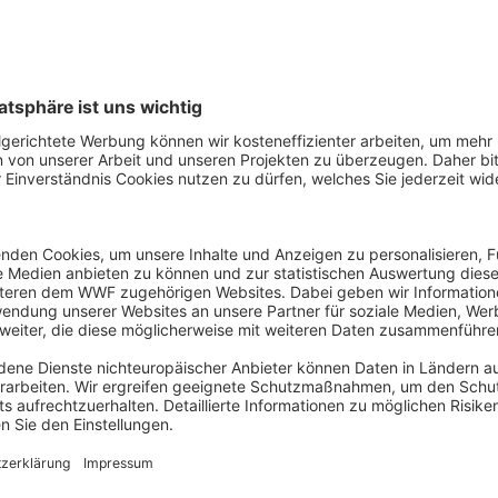
e, dass sich Fischbestände in wenigen Jahren erholen kön
rden können, ist falsch. Das Fischereimanagement muss fes
wicklungen über Dekaden hinweg mitgedacht werden. Diese
ereimanagement ist eigentlich in der Gemeinsamen EU-Fisch
cht angewandt. Ein fataler Fehler, wie sich am westlichen D
werden aufgrund der Klimakrise häufiger. Das Fischereima
utend vorsichtiger werden“, fordert Stella Nemecky.
ttung des westlichen Dorsches sollte Deutschland und den
 ein warnendes Beispiel sein, wenn sie zum Ende des Jahres
rigorose Umsetzung bestehender Gesetzgebung ist das abso
eisten muss. Niemand kann mehr die Augen vor den komplex
, die ein „Weiter wie bisher“ unmöglich machen, wenn wir
llen.“