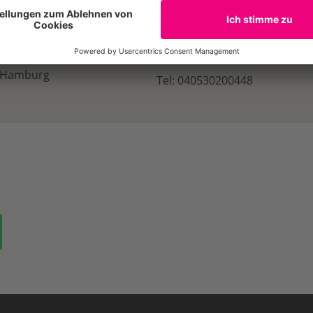
E-Mail
, Hamburg
Tel: 040530200448
ok
auf Bluesky
Teilen auf Whatsapp