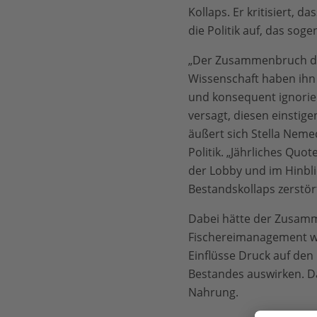
Kollaps. Er kritisiert, 
die Politik auf, das s
„Der Zusammenbruch des
Wissenschaft haben ihn
und konsequent ignoriert
versagt, diesen einstig
äußert sich Stella Nemec
Politik. „Jährliches Quo
der Lobby und im Hinbl
Bestandskollaps zerstört
Dabei hätte der Zusamm
Fischereimanagement wo
Einflüsse Druck auf den
Bestandes auswirken. D
Nahrung.