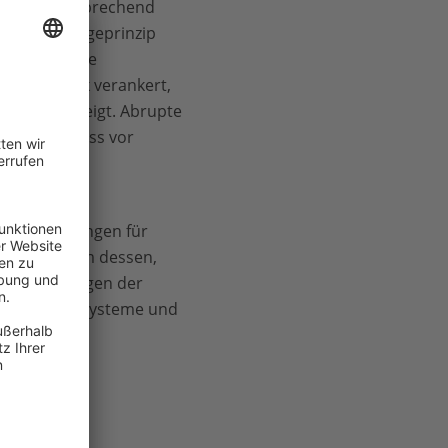
nen und entsprechend
t im Vorsorgeprinzip
s sogenannte
ereipolitik verankert,
orsch nun zeigt. Abrupte
nagement muss vor
 EU-
 die Fangmengen für
lute Minimum dessen,
en Auswirkungen der
 gesunde Ökosysteme und