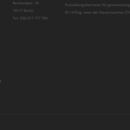
Reinhardtstr. 18
Freistellungsbescheid: Als gemeinnützig
10117 Berlin
§5 I 9 KStg. unter der Steuernummer 2
Tel.: 030-311 777 700
n