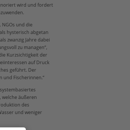
gnoriert wird und fordert
anzuwenden.
. NGOs und die
ls hysterisch abgetan
 als zwanzig Jahre dabei
tungsvoll zu managen“,
ie Kurzsichtigkeit der
reiinteressen auf Druck
hes geführt. Der
rn und Fischerinnen.“
osystembasiertes
, welche äußeren
roduktion des
Wasser und weniger