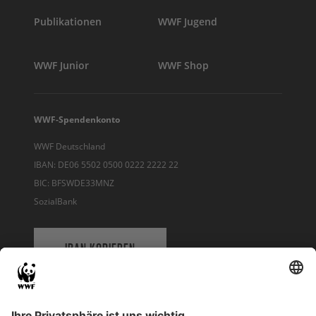
Publikationen
WWF Jugend
WWF Junior
WWF Shop
WWF-Spendenkonto
WWF Deutschland
IBAN: DE06 5502 0500 0222 2222 22
BIC: BFSWDE33MNZ
SozialBank
IBAN KOPIEREN
QR-CODE FÜR BANKING-APP