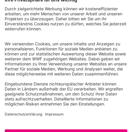
WWF Deutschland
Reinhardtstr. 18
10117 Berlin
Tel.: 030-311 777 700
Ihre Spende kann steuerlich geltend gemacht werden
Registriert als Stiftung WWF Deutschland, Senatsverwaltung für
Justiz Berlin, Az: 3416/976/2
Umsatzsteuer-Identifikationsnummer: DE 114236103
Freistellungsbescheid: Als gemeinnützige Körperschaft befreit
von der Körperschaftssteuer gem. §5 I 9 KStg. unter der
Steuernummer 27/641/09321
© WWF Deutschland 2026