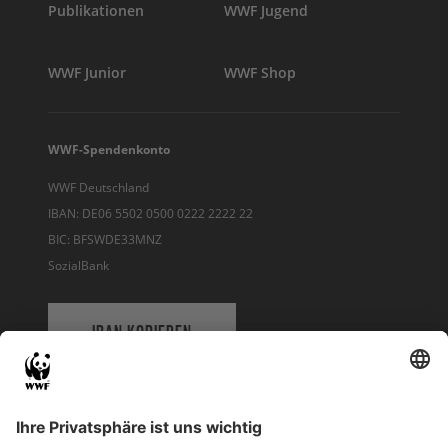
Publikationen
WWF Jugend
WWF Junior
WWF Shop
WWF-Spendenkonto
WWF Deutschland
IBAN: DE06 5502 0500 0222 2222 22
BIC: BFSWDE33MNZ
SozialBank
IBAN KOPIEREN
QR-CODE FÜR BANKING-APP