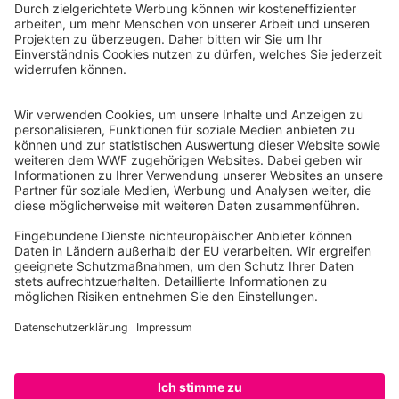
WWF Deutschland
Reinhardtstr. 18
10117 Berlin
Tel.: 030-311 777 700
Ihre Spende kann steuerlich geltend gemacht werden
Registriert als Stiftung WWF Deutschland, Senatsverwaltung für
Justiz Berlin, Az: 3416/976/2
Umsatzsteuer-Identifikationsnummer: DE 114236103
Freistellungsbescheid: Als gemeinnützige Körperschaft befreit
von der Körperschaftssteuer gem. §5 I 9 KStg. unter der
Steuernummer 27/641/09321
© WWF Deutschland 2026