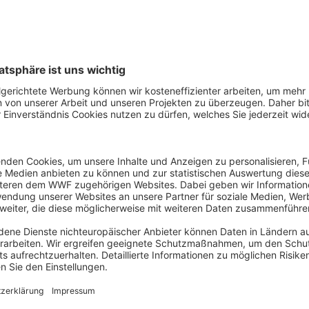
land mehr als fünfzig Fußballfelder unbebaute Fläche unte
nun eingesetzten Wiederaufbaugelder nach dem Prinzip der 
oweit möglich sowohl Klima- als auch Hochwasserschutz dir
wird diese Aufgaben nicht mehr annehmen. Umso mehr kom
ch nicht im Reaktionsmodus von Wiederaufbaufonds zu Wi
cken und dies besonders beim Klimaschutz. Jedes Zehntelg
ählt und zahlt sich auch für Deutschland aus. Denn die Kask
serschutz ist Schutz von Leben.“
Kontakt
Wiebke
Elbe
Pressesprecherin
Agrarrohstoffe, Biodiversität und Bergbau / Berl