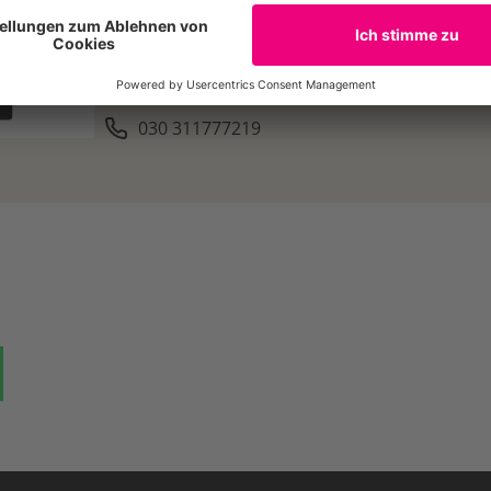
www.wwf.de
wiebke.elbe@wwf.de
030 311777219
ok
auf Bluesky
Teilen auf Whatsapp