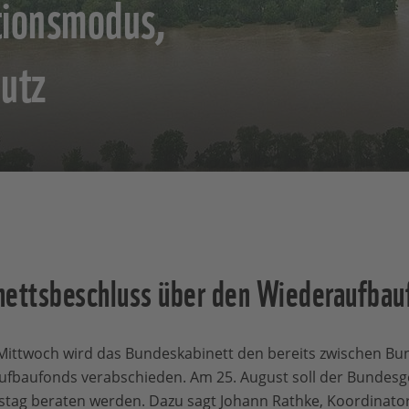
tionsmodus,
hutz
ettsbeschluss über den Wiederaufbau
ittwoch wird das Bundeskabinett den bereits zwischen Bu
fbaufonds verabschieden. Am 25. August soll der Bundesg
stag beraten werden. Dazu sagt Johann Rathke, Koordinator