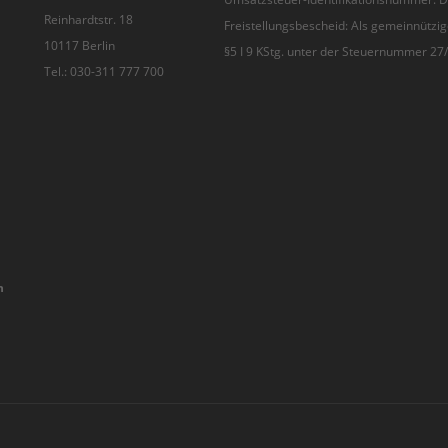
Reinhardtstr. 18
Freistellungsbescheid: Als gemeinnützig
10117 Berlin
§5 I 9 KStg. unter der Steuernummer 2
Tel.: 030-311 777 700
n