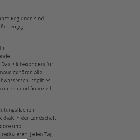
anze Regionen sind
aßen zügig
in
ende
Das gilt besonders für
naus gehören alle
wasserschutz gilt es
 nutzen und finanziell
flutungsflächen
khalt in der Landschaft
Moore und
 reduzieren. Jeden Tag