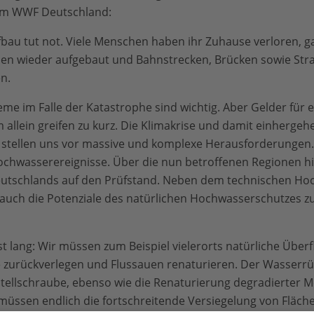
eim WWF Deutschland:
au tut not. Viele Menschen haben ihr Zuhause verloren, g
en wieder aufgebaut und Bahnstrecken, Brücken sowie Str
n.
e im Falle der Katastrophe sind wichtig. Aber Gelder für e
llein greifen zu kurz. Die Klimakrise und damit einhergeh
stellen uns vor massive und komplexe Herausforderungen. 
chwasserereignisse. Über die nun betroffenen Regionen hi
utschlands auf den Prüfstand. Neben dem technischen Hoch
 auch die Potenziale des natürlichen Hochwasserschutzes zu
st lang: Wir müssen zum Beispiel vielerorts natürliche Über
 zurückverlegen und Flussauen renaturieren. Der Wasserrüc
Stellschraube, ebenso wie die Renaturierung degradierter 
müssen endlich die fortschreitende Versiegelung von Fläche