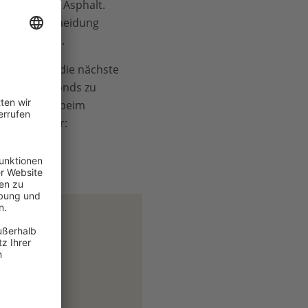
r Beton und Asphalt.
Schadensvermeidung
ekt fördern.
mt es auf die nächste
ederaufbaufonds zu
rad weniger beim
ade ist klar:
in