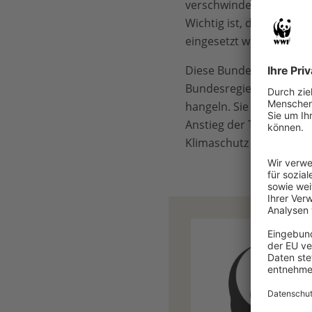
verschwinden in Deutsch
Wichtig ist, dass die 
eingesetzt werden und s
Diese Bundesregierung 
Bundesregierung an, si
hangeln. Sie muss anpa
Anstieg der Temperatur z
Klimaschutz ist Hochwas