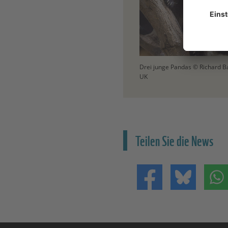
Drei junge Pandas © Richard B
UK
Teilen Sie die News
Teilen auf Facebo
Teilen 