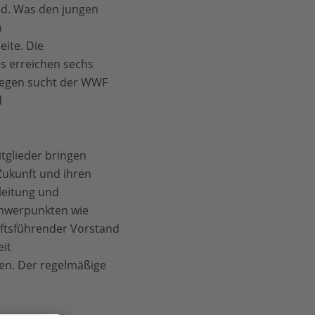
nd. Was den jungen
n
ite. Die
es erreichen sechs
swegen sucht der WWF
d
tglieder bringen
 Zukunft und ihren
leitung und
chwerpunkten wie
äftsführender Vorstand
eit
hen. Der regelmäßige