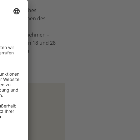
lden
ial-ökologisches
n Fachbereichen des
nahmen der
klung teilzunehmen –
ierte zwischen 18 und 28
bewerben. Die
/ Berlin