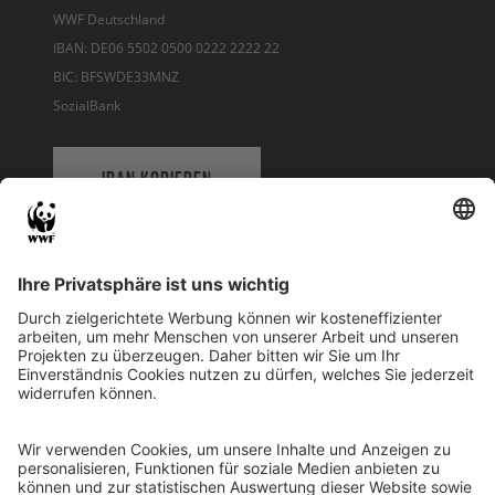
WWF Deutschland
IBAN: DE06 5502 0500 0222 2222 22
BIC: BFSWDE33MNZ
SozialBank
IBAN KOPIEREN
QR-CODE FÜR BANKING-APP
WWF Deutschland
Reinhardtstr. 18
10117 Berlin
Tel.: 030-311 777 700
Ihre Spende kann steuerlich geltend gemacht werden