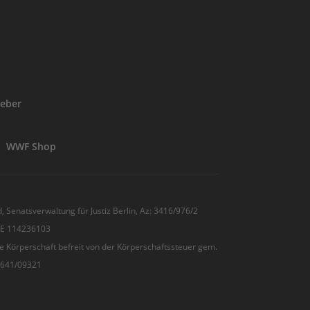
eber
WWF Shop
, Senatsverwaltung für Justiz Berlin, Az: 3416/976/2
 DE 114236103
e Körperschaft befreit von der Körperschaftssteuer gem.
7/641/09321