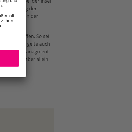
r Gebiet bei der Insel
 Verklappung der
erbände wegen der
e Fragen offen. So sei
n soll. Dies gelte auch
 im Sedimentmanagment
s zählt ist aber allein