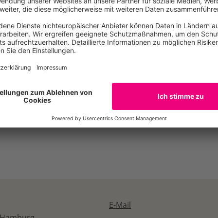
BUND und NABU die Haltung des Bundes, dass das Hamburge
telle für Hafensedimente ausgeschlossen werden soll. Eine
 die „Ausschließliche Wirtschaftszone“ (AWZ) lehnen die V
Wirkungen auf Natur und Umwelt jedoch ab.
bände bleiben nach der heutigen Pressekonferenz noch viel
hen der gebaggerte Klei aus der Elbe an Land gelagert werde
, in welchen Zeiträumen es eine erkennbare Verbesserung
 Flussökologie geben soll. „Heute würde viel angekündigt, wa
ung für den Fluss“, so die Verbände.
E-Mail
, Hamburg