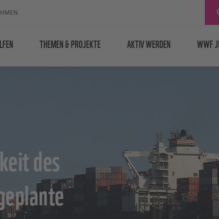
EHMEN
LFEN
THEMEN & PROJEKTE
AKTIV WERDEN
WWF J
keit des
 geplante