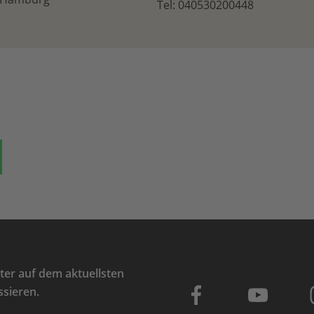
Tel: 040530200448
ok
auf Bluesky
Teilen auf Whatsapp
er auf dem aktuellsten
ssieren.