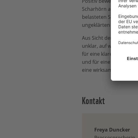
Positiv bewerten WWF, 
Scharhörn als Verbrings
belasteten Sedimente in
ungeklärten negativen 
Aus Sicht der Umweltver
unklar, auf welchen Fläc
für eine klare Aussage
und für eine verbesserte
eine wirksame Verbesser
Kontakt
Freya Duncker
Pressesprecherin