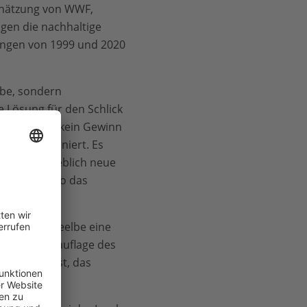
schätzung von WWF,
gen die nachhaltige
fungen von 1999 und 2020
lbe, sondern
 Lösung für den Schlick
sen, sie ist kein Gewinn
lich funktioniert. Es
ch sind, angeblich neue
s kaputt“, so das
nft der Tideelbe eine
hlichte Neuauflage des
s stecke fest, das