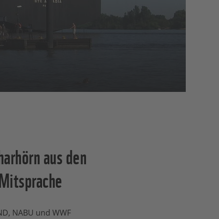
arhörn aus den
 Mitsprache
UND, NABU und WWF