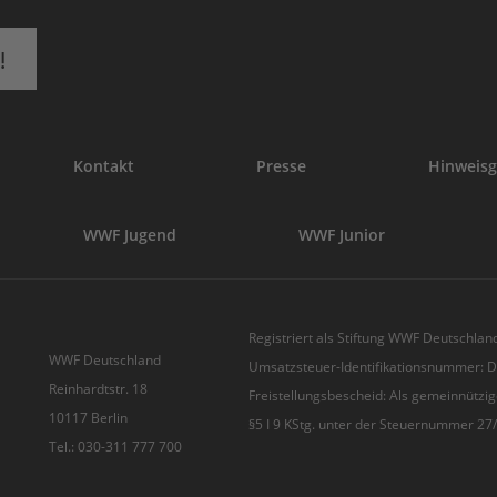
!
Kontakt
Presse
Hinweisg
WWF Jugend
WWF Junior
Registriert als Stiftung WWF Deutschland
WWF Deutschland
Umsatzsteuer-Identifikationsnummer:
Reinhardtstr. 18
Freistellungsbescheid: Als gemeinnützig
10117 Berlin
§5 I 9 KStg. unter der Steuernummer 2
Tel.: 030-311 777 700