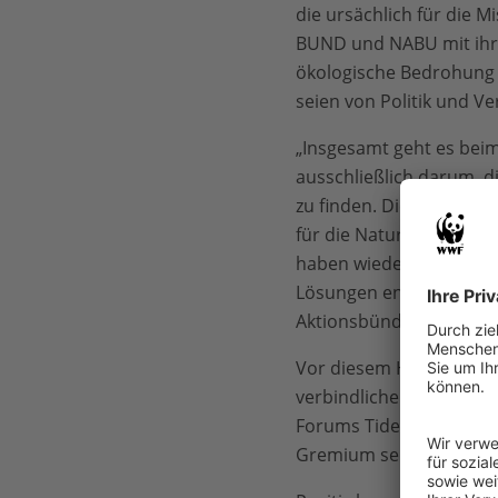
die ursächlich für die 
BUND und NABU mit ihren
ökologische Bedrohung b
seien von Politik und V
„Insgesamt geht es bei
ausschließlich darum, d
zu finden. Die geplante 
für die Natur und die Pl
haben wieder die Leute, 
Lösungen entwickelt. Die
Aktionsbündnis.
Vor diesem Hintergrund 
verbindliche Mitsprache
Forums Tideelbe werde n
Gremium sei bisher ehe