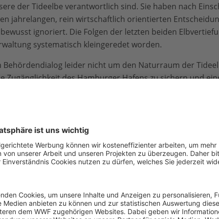
Misere der Tideelbe verantwortlich sind. Sie haben nach Ein
 jahrelangen, rein wirtschaftlich orientierten Entscheidun
ewusst ignoriert. Die Folgen der letzten beiden Elbvertie
erwaltung systematisch kleingeredet worden.
m Behördendialog leider nicht um den Naturraum der Tidee
ie Zugänglichkeit des Hamburger Hafens zu sichern und eine
„zyklische Verjüngung“ nutzt nur den wirtschaftlichen Interes
aner wissen nicht, ob das von ihnen erdachte System tatsäch
die gleichzeitig für alle Probleme der Tideelbe verantwortli
 Elbe ist am Ende, der Fluss mit Flora und Fauna größtenteil
fordert das Bündnis im Prozess der Befassung mit der Zuku
 und eine ebenso verbindliche zeitnahe Umsetzung. Eine sc
icht unterstützt. Der im letzten Jahr abgeschlossene Prozes
r zahnlos gewesen.