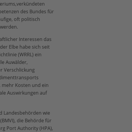
teriums,verkündeten
petenzen des Bundes für
ige, oft politisch
 werden.
haftlicher Interessen das
r Elbe habe sich seit
htlinie (WRRL) ein
le Auwälder,
r Verschlickung
edimenttransports
, mehr Kosten und ein
tale Auswirkungen auf
nd Landesbehörden wie
(BMVI), die Behörde für
rg Port Authority (HPA),