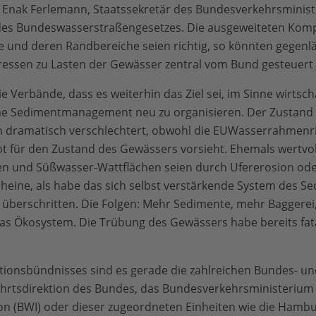
 Enak Ferlemann, Staatssekretär des Bundesverkehrsminis
 des Bundeswasserstraßengesetzes. Die ausgeweiteten Kom
 und deren Randbereiche seien richtig, so könnten gegenläuf
eressen zu Lasten der Gewässer zentral vom Bund gesteuert
die Verbände, dass es weiterhin das Ziel sei, im Sinne wirtsc
e Sedimentmanagement neu zu organisieren. Der Zustand de
n dramatisch verschlechtert, obwohl die EUWasserrahmenric
t für den Zustand des Gewässers vorsieht. Ehemals wertvol
sen und Süßwasser-Wattflächen seien durch Ufererosion ode
heine, als habe das sich selbst verstärkende System des S
 überschritten. Die Folgen: Mehr Sedimente, mehr Baggerei
 das Ökosystem. Die Trübung des Gewässers habe bereits fa
tionsbündnisses sind es gerade die zahlreichen Bundes- u
ahrtsdirektion des Bundes, das Bundesverkehrsministerium 
on (BWI) oder dieser zugeordneten Einheiten wie die Hambu