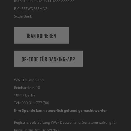
IBAN: DE06 5502 0500 0222 2222 22
BIC: BFSWDE33MNZ
SozialBank
IBAN KOPIEREN
QR-CODE FÜR BANKING-APP
WWF Deutschland
Reinhardtstr. 18
10117 Berlin
Tel.: 030-311 777 700
Ihre Spende kann steuerlich geltend gemacht werden
Registriert als Stiftung WWF Deutschland, Senatsverwaltung für
Justiz Berlin, Az: 3416/976/2