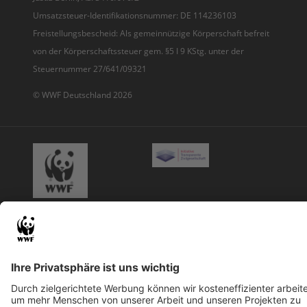
Umsatzsteuer-Identifikationsnummer: DE 114236103
Freistellungsbescheid: Als gemeinnützige Körperschaft befreit
von der Körperschaftssteuer gem. §5 I 9 KStg. unter der
Steuernummer 27/641/09321
© WWF Deutschland 2026