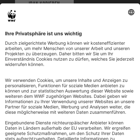
IBAN KOPIEREN
QR-CODE FÜR BANKING-APP
WWF Deutschland
Reinhardtstr. 18
10117 Berlin
Tel.: 030-311 777 700
Ihre Spende kann steuerlich geltend gemacht werden
Registriert als Stiftung WWF Deutschland, Senatsverwaltung für
Justiz Berlin, Az: 3416/976/2
Umsatzsteuer-Identifikationsnummer: DE 114236103
Freistellungsbescheid: Als gemeinnützige Körperschaft befreit
von der Körperschaftssteuer gem. §5 I 9 KStg. unter der
Steuernummer 27/641/09321