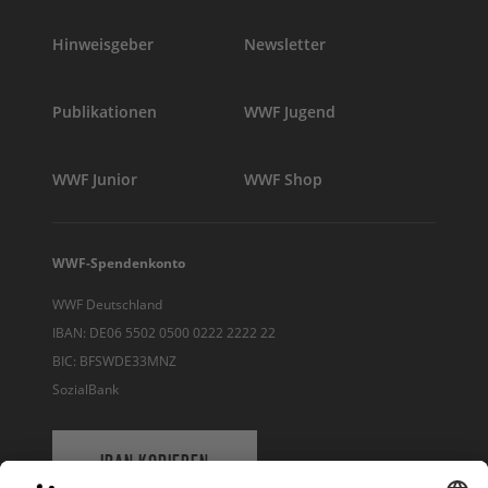
Hinweisgeber
Newsletter
Publikationen
WWF Jugend
WWF Junior
WWF Shop
WWF-Spendenkonto
WWF Deutschland
IBAN: DE06 5502 0500 0222 2222 22
BIC: BFSWDE33MNZ
SozialBank
IBAN KOPIEREN