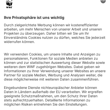
QR-CODE FÜR BANKING-APP
WWF Deutschland
Reinhardtstr. 18
10117 Berlin
Tel.: 030-311 777 700
Ihre Spende kann steuerlich geltend gemacht werden
Registriert als Stiftung WWF Deutschland, Senatsverwaltung für
Justiz Berlin, Az: 3416/976/2
Umsatzsteuer-Identifikationsnummer: DE 114236103
Freistellungsbescheid: Als gemeinnützige Körperschaft befreit
von der Körperschaftssteuer gem. §5 I 9 KStg. unter der
Steuernummer 27/641/09321
© WWF Deutschland 2026