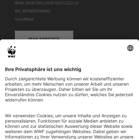
IBAN: DE06 5502 0500 0222 2222 22
BIC: BFSWDE33MNZ
SozialBank
IBAN KOPIEREN
QR-CODE FÜR BANKING-APP
WWF Deutschland
Reinhardtstr. 18
10117 Berlin
Tel.: 030-311 777 700
Ihre Spende kann steuerlich geltend gemacht werden
Registriert als Stiftung WWF Deutschland, Senatsverwaltung für