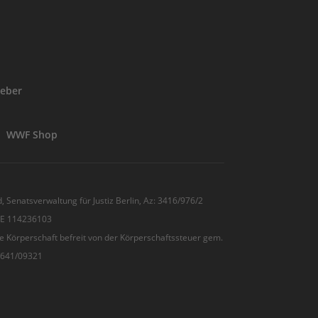
eber
WWF Shop
, Senatsverwaltung für Justiz Berlin, Az: 3416/976/2
 DE 114236103
e Körperschaft befreit von der Körperschaftssteuer gem.
7/641/09321