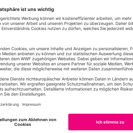
erer Blick der Klimafinanzierung: „Beim Petersberger Klima
Bundesregierung leider nicht zu einem fairen Beitrag zur in
ringen. Umso wichtiger ist es nun für die Zwischenverhand
r die Klimakrise verantwortlich sind, die Länder des global
imaanpassung umfassend unterstützen“, sagt Raddatz. Der 
limafinanzierung auf 8 Milliarden Euro ab 2025.
es WWF International zur großen Klimakonferenz Ende des 
wwfint.awsassets.panda.org/downloads/wwf_cop26_expecta
E-Mail
Berlin
Tel: 030311777467