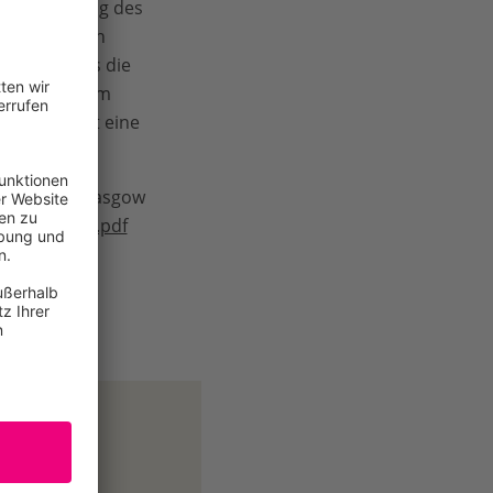
dialog Anfang des
ternationalen
lungen, dass die
en Südens beim
WWF fordert eine
Jahres in Glasgow
tions_paper.pdf