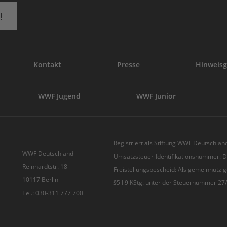
!
Kontakt
Presse
Hinweisg
WWF Jugend
WWF Junior
Registriert als Stiftung WWF Deutschland
WWF Deutschland
Umsatzsteuer-Identifikationsnummer:
Reinhardtstr. 18
Freistellungsbescheid: Als gemeinnützig
10117 Berlin
§5 I 9 KStg. unter der Steuernummer 2
Tel.: 030-311 777 700