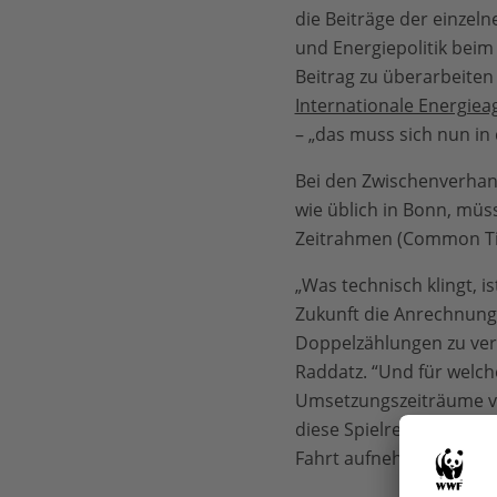
die Beiträge der einzeln
und Energiepolitik beim 
Beitrag zu überarbeiten
Internationale Energie
– „das muss sich nun in
Bei den Zwischenverhand
wie üblich in Bonn, müs
Zeitrahmen (Common Tim
„Was technisch klingt, i
Zukunft die Anrechnung
Doppelzählungen zu ver
Raddatz. “Und für welche
Umsetzungszeiträume von
diese Spielregeln sollt
Fahrt aufnehmen kann.“