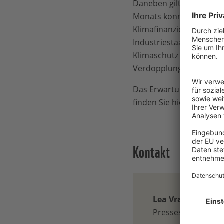
Daneben gilt ein besond
Monats konnte sich die 
Klimafinanzierung durch
Industriestaaten, die fü
Klimaschutz und der Kl
Verdopplung deutscher K
Das Erwartungspapier d
finden Sie hier:
https://
Kontakt
Lea Vranicar
Pressesprecherin, 