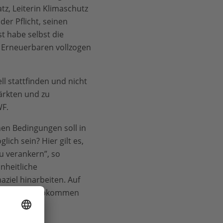
tz, Leiterin Klimaschutz
er Pflicht, seinen
t habe selbst die
u Erneuerbaren vollzogen
l stattfinden und nicht
ärkten und zu
F.
hen Bedingungen soll in
h sein? Hier gilt es,
 verankern”, so
nheitliche
ziel hinarbeiten. Auf
Pariser Klimaabkommen