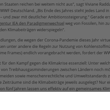
en Staaten reichen bei weitem nicht aus“, sagt Viviane Radda
WWF Deutschland. „Bis Ende des Jahres steht jedes Land in d
 – und zwar mit deutlicher Ambitionssteigerung.“ Gerade ers
agentur IEA den Paradigmenwechsel
weg von Fossilen, hin z
 den Klimabeiträgen widerspiegeln“.
lungen, die wegen der Corona-Pandemie dieses Jahr virtuel
sen unter andere die Regeln zur Nutzung von Kohlenstoffm
e Frames) endlich vorangebracht werden, fordert der WW
st für den Kampf gegen die Klimakrise essenziell: Unter welc
 von Treibhausgasminderungen zwischen Ländern noch möglic
meiden sowie menschenrechtliche und Umweltstandards zu
 Zeiträume sind die Klimabeiträge jeweils ausgelegt? Nur ei
 fünf Jahren lassen uns effektiv auf ein gemeinsames Klima
e sich die Staatengemeinschaft endlich einigen, damit das 