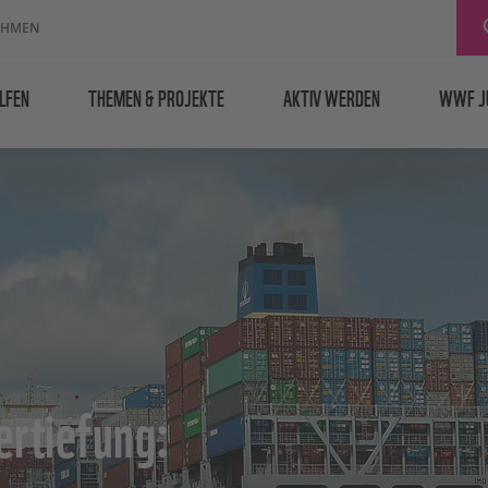
EHMEN
LFEN
THEMEN & PROJEKTE
AKTIV WERDEN
WWF J
rtiefung: