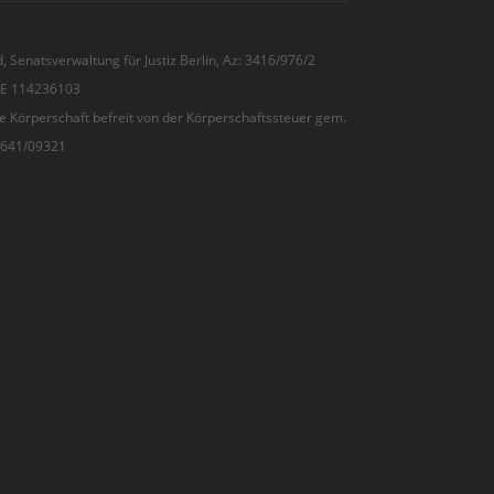
, Senatsverwaltung für Justiz Berlin, Az: 3416/976/2
 DE 114236103
e Körperschaft befreit von der Körperschaftssteuer gem.
7/641/09321