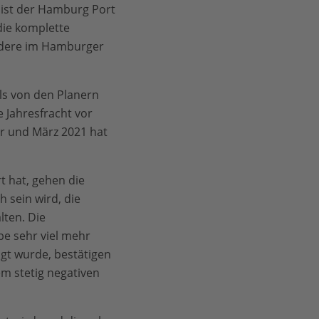
s ist der Hamburg Port
die komplette
ondere im Hamburger
als von den Planern
 Jahresfracht vor
r und März 2021 hat
t hat, gehen die
sein wird, die
lten. Die
e sehr viel mehr
agt wurde, bestätigen
em stetig negativen