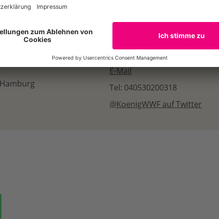
E-Mail
, Hamburg
Tel: 040530200318
@KoenigWWF auf Twitter
ok
auf Bluesky
Teilen auf Whatsapp