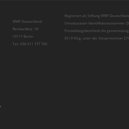
Registriert als Stiftung WWF Deutschland
WWF Deutschland
Umsatzsteuer-Identifikationsnummer:
Reinhardtstr. 18
Freistellungsbescheid: Als gemeinnützig
10117 Berlin
§5 I 9 KStg. unter der Steuernummer 2
Tel.: 030-311 777 700
n