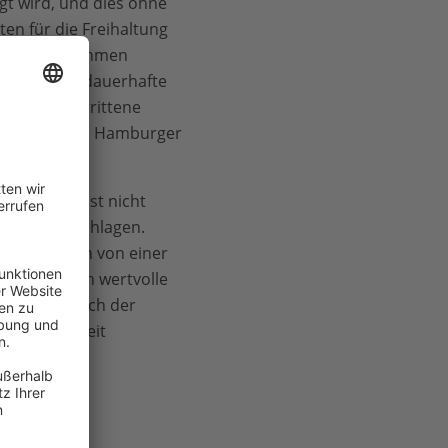
gt wird, und dies ohne
ten für die Freihaltung
auerhaft zunehmen
er Nutzen, dauerhafte
für das umstrittene
ntwicklung des Hamburger
 pro Jahr ist nicht
ainer umgeschlagen.
rg nur noch von einer
e ökologisch wertvolle
erstärkt sich der
und europaweit