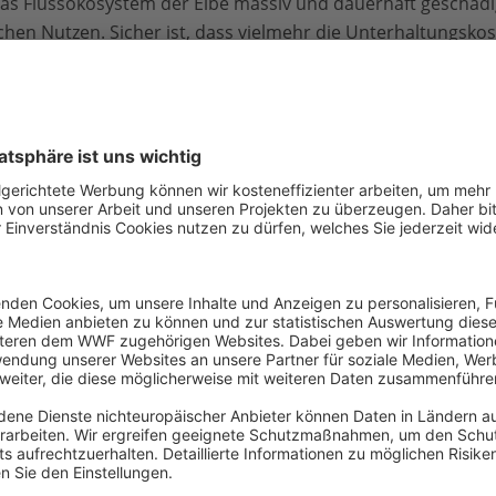
 das Flussökosystem der Elbe massiv und dauerhaft geschädi
hen Nutzen. Sicher ist, dass vielmehr die Unterhaltungskos
afens, die jetzt schon bei 150 Mio. Euro pro Jahr liegen, d
se der Umweltverbände BUND, NABU und WWF. „Zweifelhaft
ust wertvoller Naturräume sind eine katastrophale Bilanz 
tiefung stellt sich mit Blick auf die absehbare Umschlagse
lich heraus“.
lbvertiefungsplanung erwarteten 25 Mio. Standardcontainern
n. In 2020 hat der Hamburger Hafen lediglich 8,5 Mio. Cont
rlagerungen von Transportwegen gehen Experten für Hambu
g hat. Als Folge der Ausbaumaßnahmen verliert die Elbe viel
 Verlandung und veränderte Tidewasserstände. Außerdem v
ss, die Brut vieler gefährdeter Vogelarten wird vernichtet 
 wie der Tideauwald an den Elbufern werden zerstört.