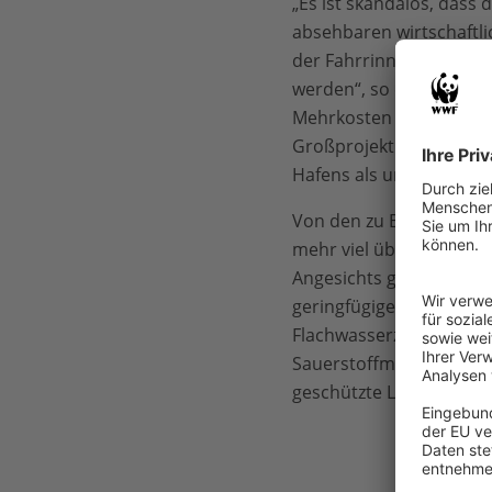
„Es ist skandalös, dass
absehbaren wirtschaftlic
der Fahrrinne und des H
werden“, so die Progno
Mehrkosten und der Verl
Großprojekt. Die Elbver
Hafens als unverantwort
Von den zu Beginn der E
mehr viel übriggebliebe
Angesichts globaler Ve
geringfügigen Steigerun
Flachwasserzonen durch
Sauerstoffmangel im Flu
geschützte Lebensräume