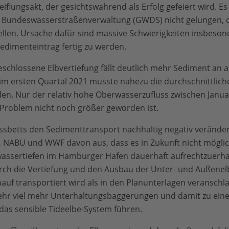
iflungsakt, der gesichtswahrend als Erfolg gefeiert wird. E
r Bundeswasserstraßenverwaltung (GWDS) nicht gelungen, 
ellen. Ursache dafür sind massive Schwierigkeiten insbes
edimenteintrag fertig zu werden.
eschlossene Elbvertiefung fällt deutlich mehr Sediment an 
im ersten Quartal 2021 musste nahezu die durchschnittliche
en. Nur der relativ hohe Oberwasserzufluss zwischen Janua
 Problem nicht noch größer geworden ist.
ssbetts den Sedimenttransport nachhaltig negativ veränder
ABU und WWF davon aus, dass es in Zukunft nicht möglich 
wassertiefen im Hamburger Hafen dauerhaft aufrechtzuerha
rch die Vertiefung und den Ausbau der Unter- und Außenelb
auf transportiert wird als in den Planunterlagen veranschl
u sehr viel mehr Unterhaltungsbaggerungen und damit zu ein
 das sensible Tideelbe-System führen.