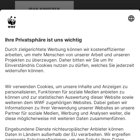
IBAN KOPIEREN
QR-CODE FÜR BANKING-APP
WWF Deutschland
Reinhardtstr. 18
10117 Berlin
Tel.: 030-311 777 700
Ihre Spende kann steuerlich geltend gemacht werden
Registriert als Stiftung WWF Deutschland, Senatsverwaltung für
Justiz Berlin, Az: 3416/976/2
Umsatzsteuer-Identifikationsnummer: DE 114236103
Freistellungsbescheid: Als gemeinnützige Körperschaft befreit
von der Körperschaftssteuer gem. §5 I 9 KStg. unter der