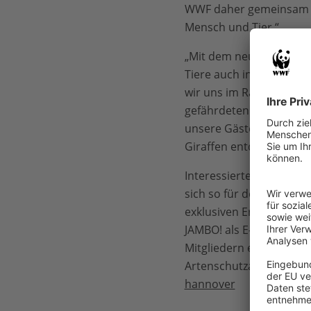
WWF daher gemeinsam m
Mensch und Tier.“
„Mit dem neuen Giraffen
Tiere auch in kühleren 
wir uns im Rahmen des 
gefährdeten Giraffen ei
unsere Gäste an neuen 
Giraffen entdecken.“
Interessierte können de
sich so für den Schutz 
exklusiven Eröffnung d
JAMBO! als E-Paper sow
Mitgliedern eine persön
Artenschutzarbeit im Zo
hannover