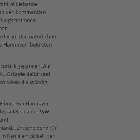
wohl wildlebende
ll in den kommenden
ldungsstationen
chen
a daran, den natürlichen
e Hannover“ beitreten
 zurück gegangen. Auf
ft. Gründe dafür sind
n sowie die ständig
rlebnis-Zoo Hannover
t, setzt sich der WWF
Land
hland. „Entscheidend für
In Kenia entwickelt der