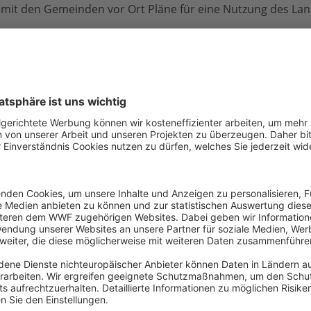
it den Gemeinden vor Ort Pläne für eine Nutzung des La
haus im Erlebnis-Zoo schaffen wir viel Bewegungsfreiheit fü
Monaten und Plätze zur Futteraufnahme zu jeder Tages- und
Europäischen Erhaltungszuchtprogramms noch besser für 
nsetzen“, erklärt Zoo-Geschäftsführer Andreas M. Casdorff. 
Lernstationen Spannendes über die Lebensweise und Schutz
m „Team Giraffe Hannover“ mit einem monatlichen Beitrag 
der Tiere einsetzen. Als Dankeschön erhalten sie unter ande
es neuen Giraffenhauses, das WWF-Magazin sowie das Zoom
ie eine Freikarte für den Besuch im Zoo. Außerdem verleih
liche Giraffen-Urkunde und berichtet regelmäßig über die Fo
o und in Kenia. Weitere Informationen zur Mitgliedschaft:
w