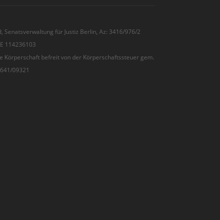
, Senatsverwaltung für Justiz Berlin, Az: 3416/976/2
 DE 114236103
e Körperschaft befreit von der Körperschaftssteuer gem.
7/641/09321