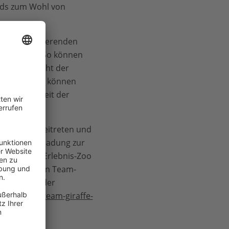
nds zum Wohl von
r die faszinierenden
 Nachtzeit. So können
die Nachzucht der
„Gleichzeitig können
bedürftigkeit der
ab 9 Euro beitreten und
rem eine Einladung zur
agazin des Erlebnis-Zoo
t der WWF den Team-
rtschritte der
ww.wwf.de/team-giraffe-