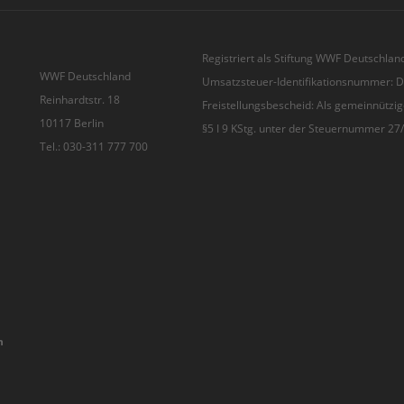
Registriert als Stiftung WWF Deutschland
WWF Deutschland
Umsatzsteuer-Identifikationsnummer:
Reinhardtstr. 18
Freistellungsbescheid: Als gemeinnützig
10117 Berlin
§5 I 9 KStg. unter der Steuernummer 2
Tel.: 030-311 777 700
n