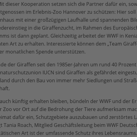
t dieser Kooperation setzen sich die Partner dafür ein, so
Artgenossen im Erlebnis-Zoo Hannover zu schützen: Hier so
enhaus mit einer großzügigen Laufhalle und spannenden Bi
dereinstieg in die Giraffenzucht, im Rahmen des Europäis
s ist dann geplant. Gleichzeitig arbeitet der WWF in Keni
en Art zu erhalten. Interessierte können dem „Team Giraff
iner monatlichen Spende unterstützen.
nde der Giraffen seit den 1985er-Jahren um rund 40 Prozent
tnaturschutzunion IUCN sind Giraffen als gefährdet eingestu
enland durch den Bau von immer mehr Siedlungen und Straße
haft.
 auch künftig erhalten bleiben, bündeln der WWF und der E
r Zoo vor Ort auf die Bedrohung der Tiere aufmerksam mach
Heimat dafür ein, Schutzgebiete auszubauen und zerstörtes 
gt Tania Roach, Mitglied Geschäftsleitung beim WWF Deutsc
tätischen Art ist der umfassende Schutz ihres Lebensraums. 