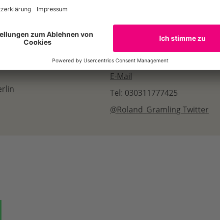
E-Mail
rlin
Tel: 030311777425
@Roland_Gramling Twitter
ok
auf Bluesky
Teilen auf Whatsapp