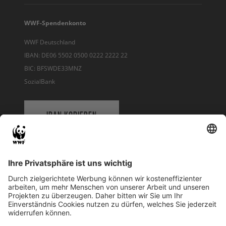
WWF-Spendenkonto
WWF Deutschland
IBAN: DE06 5502 0500 0222 2222 22
BIC: BFSWDE33MNZ
SozialBank
IBAN KOPIEREN
QR-CODE FÜR BANKING-APP
WWF Deutschland
Reinhardtstr. 18
10117 Berlin