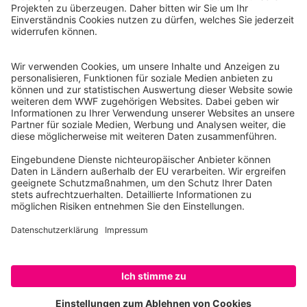
WWF Deutschland
Reinhardtstr. 18
10117 Berlin
Tel.: 030-311 777 700
Ihre Spende kann steuerlich geltend gemacht werden
Registriert als Stiftung WWF Deutschland, Senatsverwaltung für
Justiz Berlin, Az: 3416/976/2
Umsatzsteuer-Identifikationsnummer: DE 114236103
Freistellungsbescheid: Als gemeinnützige Körperschaft befreit
von der Körperschaftssteuer gem. §5 I 9 KStg. unter der
Steuernummer 27/641/09321
© WWF Deutschland 2026