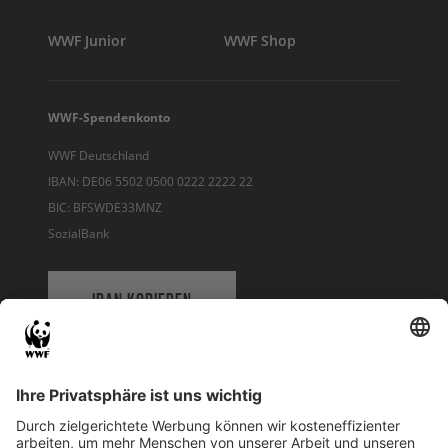
WWF Junior
WWF Shop
WWF-Spendenkonto
WWF Deutschland
IBAN: DE06 5502 0500 0222 2222 22
BIC: BFSWDE33MNZ
SozialBank
IBAN KOPIEREN
QR-CODE FÜR BANKING-APP