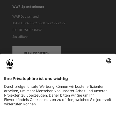
WWF-Spendenkonto
WWF Deutschland
IBAN: DE06 5502 0500 0222 2222 22
BIC: BFSWDE33MNZ
SozialBank
IBAN KOPIEREN
QR-CODE FÜR BANKING-APP
WWF Deutschland
Reinhardtstr. 18
10117 Berlin
Tel.: 030-311 777 700