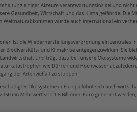
adehaltung einiger Akteure verantwortungslos sei und nicht
sere Gesundheit, Wirtschaft und das Klima gefährde. Die M
m Weltnaturabkommen würde auch international ein verhee
ionen ist die Wiederherstellungsverordnung ein zentrales 
er Biodiversitäts- und Klimakrise entgegenzuwirken. Sie bi
 Landwirtschaft und trägt dazu bei, unsere Ökosysteme wid
turkatastrophen wie Dürren und Hochwasser abzufedern, 
gang der Artenvielfalt zu stoppen.
eschädigter Ökosysteme in Europa lohnt sich auch wirtschaft
050 ein Mehrwert von 1,8 Billionen Euro generiert werden, 
nisationen ist daher klar: Die Wiederherstellungsverordnung
Bund und Länder auf, die Verordnung zügig, ambitioniert 
nzierung auf eine solide Grundlage zu stellen. Es ist jetzt