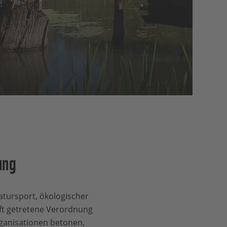
ung
atursport, ökologischer
aft getretene Verordnung
ganisationen betonen,