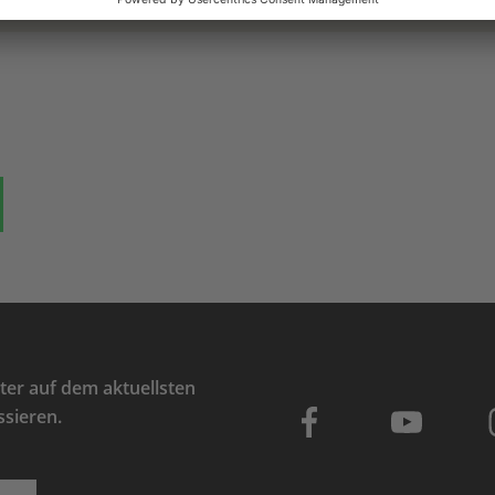
ok
auf Bluesky
Teilen auf Whatsapp
er auf dem aktuellsten
ssieren.