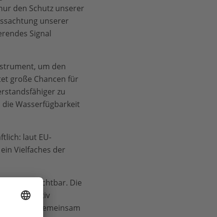
 nur den Schutz unserer
issachtung unserer
rendes Signal
Instrument, um den
etet große Chancen für
erstandsfähiger zu
die Wasserfügbarkeit
lich: laut EU-
ein Vielfaches der
 ist unverzichtbar. Die
und kooperativ
 an der Zeit, gemeinsam