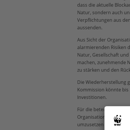
dass die aktuelle Block
Natur, sondern auch un
Verpflichtungen aus de
aussenden.
Aus Sicht der Organisat
alarmierenden Risiken d
Natur, Gesellschaft und
machen, zunehmende Na
zu stärken und den Rück
Die Wiederherstellung g
Kommission könnte bis 2
Investitionen.
Für die beteiligten Orga
Organisationen fordern 
umzusetzen und ihre Fina