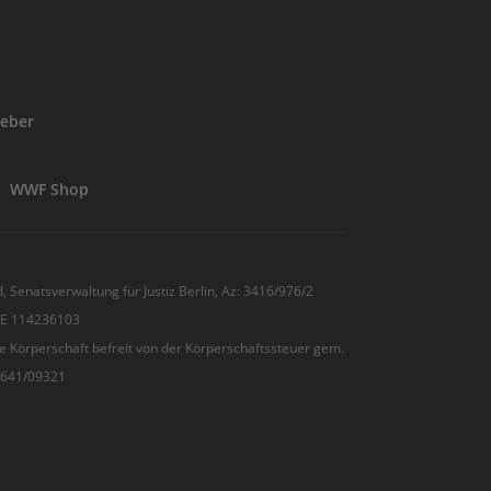
eber
WWF Shop
, Senatsverwaltung für Justiz Berlin, Az: 3416/976/2
 DE 114236103
e Körperschaft befreit von der Körperschaftssteuer gem.
7/641/09321