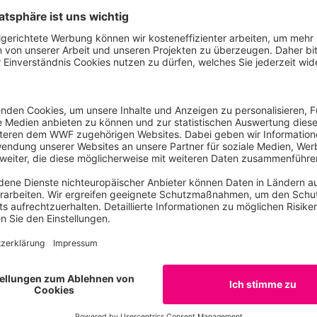
lgreiche Umsetzung zu finden und weitere sichtbare Sofo
ndeappell gelangen Sie
hier.
Kontakt
Wiebke
Elbe
Pressesprecherin
Agrarrohstoffe, Biodiversität und Bergbau / Berl
www.wwf.de
wiebke.elbe@wwf.de
030 311777219