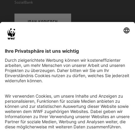
SozialBank
IBAN KOPIEREN
QR-CODE FÜR BANKING-APP
WWF Deutschland
Reinhardtstr. 18
10117 Berlin
Tel.: 030-311 777 700
Ihre Spende kann steuerlich geltend gemacht werden
Registriert als Stiftung WWF Deutschland, Senatsverwaltung für
Justiz Berlin, Az: 3416/976/2
Umsatzsteuer-Identifikationsnummer: DE 114236103