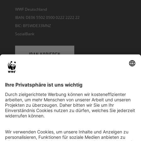
WWF Deutschland
IBAN: DE06 5502 0500 0222 2222 22
BIC: BFSWDE33MNZ
SozialBank
IBAN KOPIEREN
QR-CODE FÜR BANKING-APP
WWF Deutschland
Reinhardtstr. 18
10117 Berlin
Tel.: 030-311 777 700
Ihre Spende kann steuerlich geltend gemacht werden