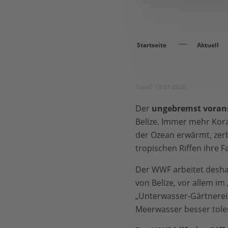
Startseite
Aktuell
Stand: 13.01.2026
Der
ungebremst voran
Belize. Immer mehr Kora
der Ozean erwärmt, zerb
tropischen Riffen ihre F
Der WWF arbeitet deshal
von Belize, vor allem im
„Unterwasser-Gärtnerei
Meerwasser besser toler