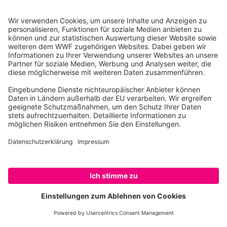
CT-Scan des Eurythenes plasticus © Dr. Alan Jamieson
Pro Jahr landen etwa im Durchschnitt acht Millionen
Tonnen Plastikmüll in den Ozeanen. Sonne, Wind
und Salzwasser zersetzen das Plastik zu Mikroplastik.
Dieses verteilt sich im Meer und wird von den dort