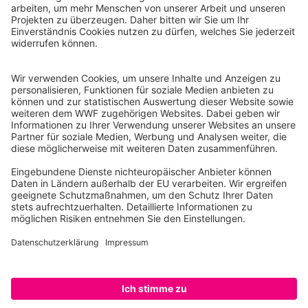
WWF Deutschland
Reinhardtstr. 18
10117 Berlin
Tel.: 030-311 777 700
Ihre Spende kann steuerlich geltend gemacht werden
Registriert als Stiftung WWF Deutschland, Senatsverwaltung für
Justiz Berlin, Az: 3416/976/2
Umsatzsteuer-Identifikationsnummer: DE 114236103
Freistellungsbescheid: Als gemeinnützige Körperschaft befreit
von der Körperschaftssteuer gem. §5 I 9 KStg. unter der
Steuernummer 27/641/09321
© WWF Deutschland 2026