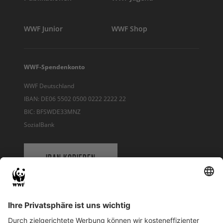
WWF Junior
WWF Shop
WWF-Spendenkonto
WWF Deutschland
IBAN: DE06 5502 0500 0222 2222 22
BIC: BFSWDE33MNZ
SozialBank
IBAN KOPIEREN
QR-CODE FÜR BANKING-APP