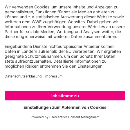
Entwaldung © David Bebber / WWF UK
EU-Gesetz zur Entwaldung kann sich
keine Lockerung der Ziele leisten
10. November 2021
Nur eine Woche, bevor die Europäische
Kommission ihren Legislativvorschlag vorlegt,
fordern
56 Nichtregierungsorganisationen
der #Together4Forests-Kampagne
die
Kommission dringend auf, wichtige Elemente
des künftigen Gesetzes nicht zu verwässern. In
einem Schreiben an die