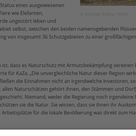
Status eines ausgewiesenen
iere wie Elefanten,
© Michael Poliza / WWF
rde ungestört leben und
ebiet selbst, zwischen den beiden namensgebenden Flüss
tzung von insgesamt 36 Schutzgebieten zu einer großfläch
ist, dass es Naturschutz mit Armutsbekämpfung vereinen k
e für KaZa. „Die unvergleichliche Natur dieser Region wirk
 fließen die Einnahmen nicht an irgendwelche Investoren, so
 allen Naturschätzen gehört ihnen, den Stämmen und Dorf
 geschieht. Niemand, weder die Regierung noch irgendeine
chützen sie die Natur. Sie wissen, dass sie ihnen ihr Ausko
 Arbeitsplätze für die lokale Bevölkerung was direkt zum 