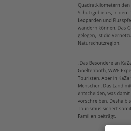
Quadratkilometern den 
Schutzgebietes, in dem T
Leoparden und Flusspfe
wandern können. Das G
gelegen, ist die Verne
Naturschutzregion.
„Das Besondere an KaZa 
Goeltenboth, WWF-Expert
Touristen. Aber in KaZa
Menschen. Das Land mit
entscheiden, was damit
vorschreiben. Deshalb s
Tourismus sichert somit
Familien beiträgt.