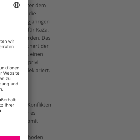
 stehen hinter dem
o, die über die
t seiner langjährigen
initiative für KaZa.
eklariert worden. Das
mbia und sichert der
ammendrängt, einen
östlichen Caprivi
tzgebiet deklariert.
s, die bei Konflikten
 nähern oder es
reiben und somit
elder
 in Anbaumethoden