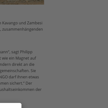
en Kavango und Zambesi
igen, zusammenhängenden
ann“, sagt Philipp
t wie ein Magnet auf
ndern direkt an die
gemeinschaften. Sie
 NGO darf ihnen etwas
mmen sichert.“ Der
Haushaltseinkommen der