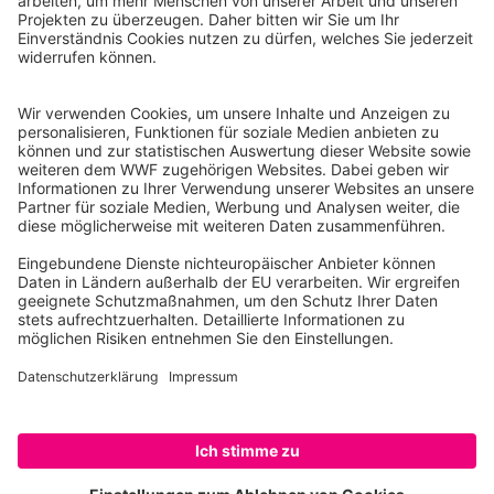
WWF Deutschland
Reinhardtstr. 18
10117 Berlin
Tel.: 030-311 777 700
Ihre Spende kann steuerlich geltend gemacht werden
Registriert als Stiftung WWF Deutschland, Senatsverwaltung für
Justiz Berlin, Az: 3416/976/2
Umsatzsteuer-Identifikationsnummer: DE 114236103
Freistellungsbescheid: Als gemeinnützige Körperschaft befreit
von der Körperschaftssteuer gem. §5 I 9 KStg. unter der
Steuernummer 27/641/09321
© WWF Deutschland 2026