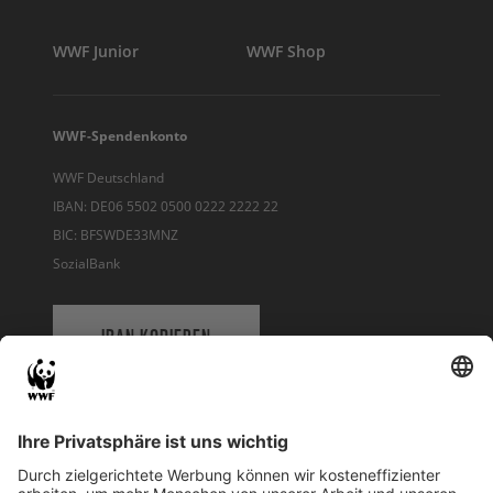
WWF Junior
WWF Shop
WWF-Spendenkonto
WWF Deutschland
IBAN: DE06 5502 0500 0222 2222 22
BIC: BFSWDE33MNZ
SozialBank
IBAN KOPIEREN
QR-CODE FÜR BANKING-APP