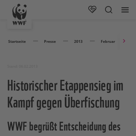
Startseite
Presse
2013
Februar
H
Stand: 06.02.2013
Historischer Etappensieg im
Kampf gegen Überfischung
WWF begrüßt Entscheidung des