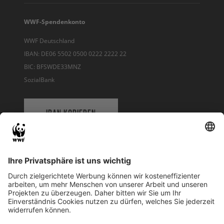
WWF-Spendenkonto
WWF Deutschland
IBAN: DE06 5502 0500 0222 2222 22
BIC: BFSWDE33MNZ
SozialBank
IBAN KOPIEREN
QR-CODE FÜR BANKING-APP
WWF Deutschland
Reinhardtstr. 18
10117 Berlin