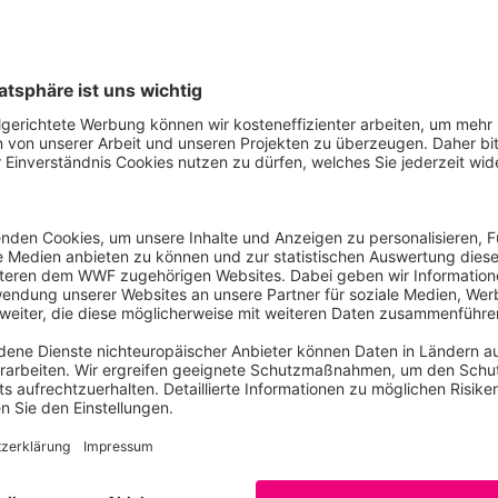
glich, die Klimaschutzziele Deutschlands auch im Rahmen d
n. Ein robuster Kontroll- und Nachsteuerungsmechanismus i
r Governance-Struktur sollte der Expertenrat für Klimafrage
 seine Expertise auch aktiv in die Entwicklung von Klimas
 nicht nur eine Notar-Funktion zukommt, wie es in dem akt
gesetz ein wichtiger Schritt für die Modernisierung der po
ellt, bleiben die beschlossenen Maßnahmen des Klimaschut
 den Handlungserfordernissen zurück, etwa beim Ausbau d
en Wandel im Industrie- und Verkehrssektor. Hier muss di
, um das selbst gesteckte Ziel für 2030 von -55% gegenüber
stellt werden, dass das verfehlte 40%-Reduktionsziel für 20
Zudem gilt es, den Vorschlag der neuen EU-Kommissionsprä
rstützen, das EU-Klimaziel für 2030 von -40% auf -55% gegen
eteiligung der EU an der Nachschärfung der nationalen Kli