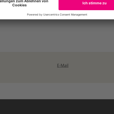
contributions – NDC) kann es gelingen auch andere Staaten
iese Zielerhöhung ist dringend notwendig für das Erreichen 
E-Mail