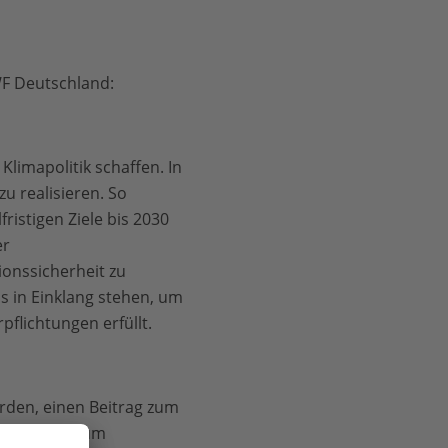
WF Deutschland:
Klimapolitik schaffen. In
u realisieren. So
ristigen Ziele bis 2030
er
ionssicherheit zu
 in Einklang stehen, um
flichtungen erfüllt.
rden, einen Beitrag zum
r Sektoren zum