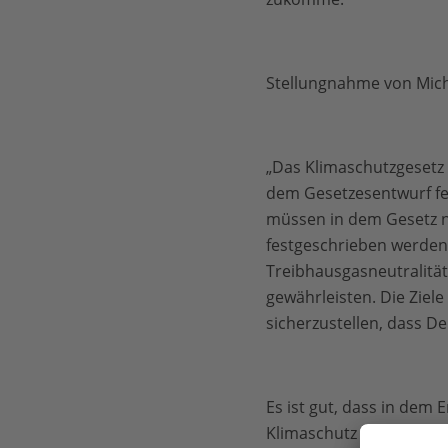
Stellungnahme von Micha
„Das Klimaschutzgesetz k
dem Gesetzesentwurf feh
müssen in dem Gesetz nic
festgeschrieben werden, 
Treibhausgasneutralität 
gewährleisten. Die Zie
sicherzustellen, dass D
Es ist gut, dass in dem
Klimaschutz in ihrem Se