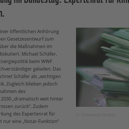
n.
iner öffentlichen Anhörung
den Gesetzesentwurf zum
 über die Maßnahmen im
kutiert. Michael Schäfer,
Energiepolitik beim WWF
chverständiger geladen. Das
chnet Schäfer als „wichtigen
tik. Zugleich blieben jedoch
ßnahmen des
030 „dramatisch weit hinter
nissen zurück“. Zudem
ärkung des Expertenrat für
© Thinkstock Photos
t nur eine „Notar-Funktion“