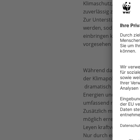
Klimaschutz, wird es mö
zuverlässig zu erreiche
Zur Unterstützung diese
werden, sodass der Rat
einbringen kann und ihm
vorgesehen ist.
Während das Klimaschutz
der Klimapolitik darst
dramatisch weit hinter
Energien und dem nötig
umfassend nachjustieren
Zusätzlich muss sicherge
möglich erreicht wird. 
Leyen kraftvoll zu unte
Nur durch eine aktive B