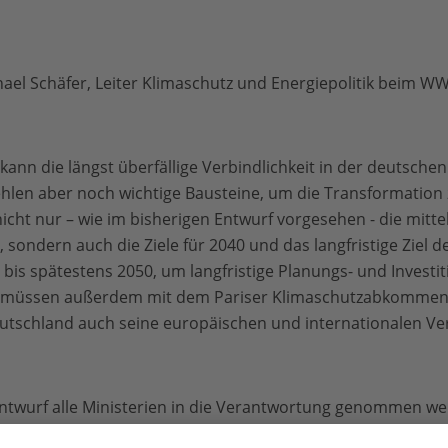
el Schäfer, Leiter Klimaschutz und Energiepolitik beim W
ann die längst überfällige Verbindlichkeit in der deutschen 
len aber noch wichtige Bausteine, um die Transformation z
ht nur – wie im bisherigen Entwurf vorgesehen - die mittelf
sondern auch die Ziele für 2040 und das langfristige Ziel d
bis spätestens 2050, um langfristige Planungs- und Investit
le müssen außerdem mit dem Pariser Klimaschutzabkommens
eutschland auch seine europäischen und internationalen Verp
 Entwurf alle Ministerien in die Verantwortung genommen we
ktor zu leisten. Denn nur mit angemessenen Beiträgen alle