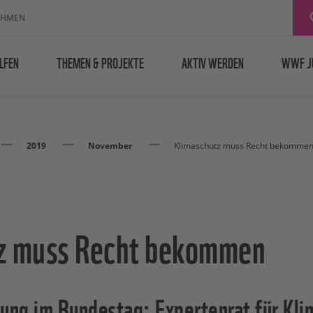
EHMEN
LFEN
THEMEN & PROJEKTE
AKTIV WERDEN
WWF J
2019
November
Klimaschutz muss Recht bekomme
z muss Recht bekommen
ng im Bundestag: Expertenrat für Kli