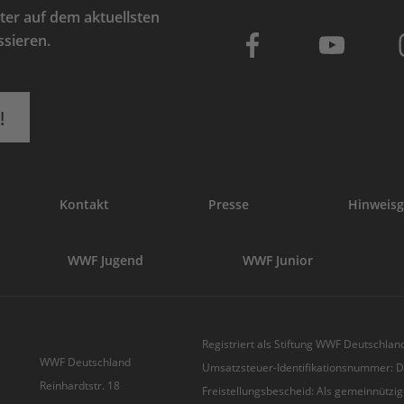
er auf dem aktuellsten
ssieren.
!
Kontakt
Presse
Hinweisg
WWF Jugend
WWF Junior
Registriert als Stiftung WWF Deutschland
WWF Deutschland
Umsatzsteuer-Identifikationsnummer:
Reinhardtstr. 18
Freistellungsbescheid: Als gemeinnützig