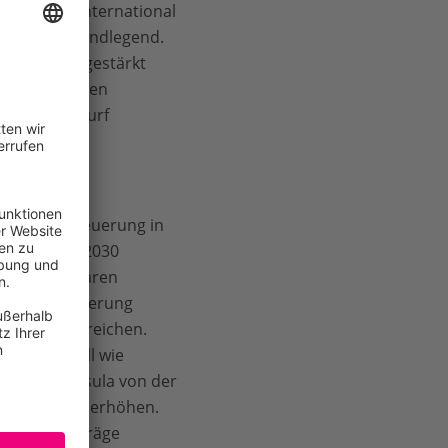
er EU und international
st dafür grundlegend.
n deutlich gestärkt
chutzmaßnahmen
uellen Entwurf
litischen Steuerung in
zprogramms 2030
er erneuerbaren
e Bundesregierung
 1990 zu erreichen.
20 so schnell wie
sidentin Ursula von der
über 1990 zu erhöhen.
maschutzbeiträge