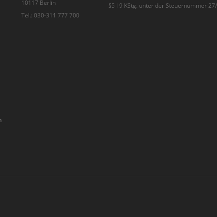
10117 Berlin
§5 I 9 KStg. unter der Steuernummer 2
Tel.: 030-311 777 700
n