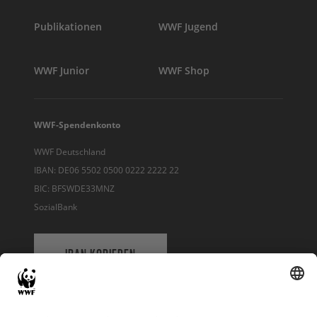
Publikationen
WWF Jugend
WWF Junior
WWF Shop
WWF-Spendenkonto
WWF Deutschland
IBAN: DE06 5502 0500 0222 2222 22
BIC: BFSWDE33MNZ
SozialBank
IBAN KOPIEREN
QR-CODE FÜR BANKING-APP