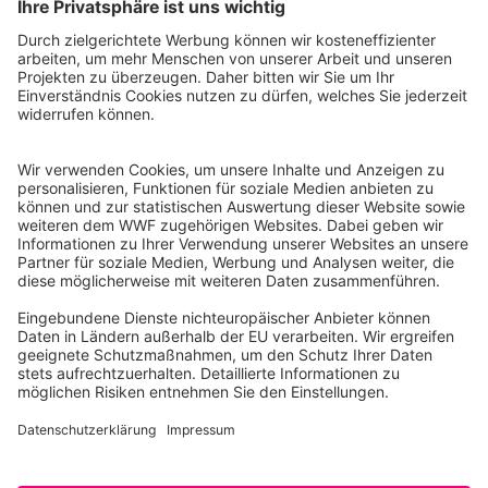
WWF Deutschland
Reinhardtstr. 18
10117 Berlin
Tel.: 030-311 777 700
Ihre Spende kann steuerlich geltend gemacht werden
Registriert als Stiftung WWF Deutschland, Senatsverwaltung für
Justiz Berlin, Az: 3416/976/2
Umsatzsteuer-Identifikationsnummer: DE 114236103
Freistellungsbescheid: Als gemeinnützige Körperschaft befreit
von der Körperschaftssteuer gem. §5 I 9 KStg. unter der
Steuernummer 27/641/09321
© WWF Deutschland 2026