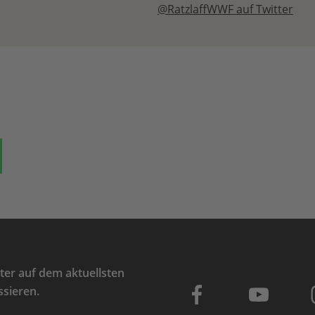
@RatzlaffWWF auf Twitter
ok
auf Bluesky
Teilen auf Whatsapp
er auf dem aktuellsten
ssieren.