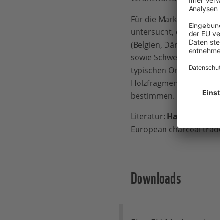
Für die Marktanalyse wu
untersucht, die zwische
(Belgien, Dänemark, Deu
sowie Schweiz und Ukrai
typischen Orten, an de
Holzfragmente mikrosko
bestimmen.
Literatur:
Haag V, Zemke
European charcoal trade
Downloads