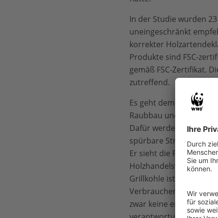
In der Studie wurden 2
uneingeschränkt empfehle
korrekter Holzartendekl
Produkte sind FSC-zertif
gemäß FSC-Zertifikat. D
zutreffend.
Es geht dem WWF jedoch
Raubbau und Illegalität 
Dafür werden direkt vor
spürbare Strafen bekomm
Er sieht die Politik in 
Holzhandelsverordnung (E
Grillkohle ist davon wi
Verbrauchern empfiehlt 
zwar keine endgültige Si
verantwortungsbewusst