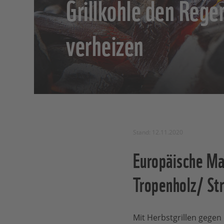
Grillkohle den Reg
verheizen
Stand: 12.11.2020
Europäische Mar
Tropenholz/ Str
Mit Herbstgrillen gege