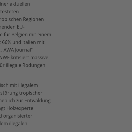
iner aktuellen
testeten
tropischen Regionen
hmenden EU-
e für Belgien mit einem
 66% und Italien mit
 „IAWA Journal“
WWF kritisiert massive
für illegale Rodungen
sch mit illegalem
störung tropischer
rheblich zur Entwaldung
agt Holzexperte
d organisierter
dem illegalen