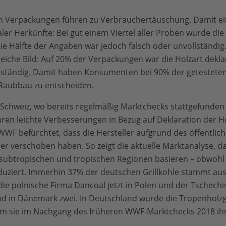
n Verpackungen führen zu Verbrauchertäuschung. Damit ei
aler Herkünfte: Bei gut einem Viertel aller Proben wurde die
e Hälfte der Angaben war jedoch falsch oder unvollständig.
eiche Bild: Auf 20% der Verpackungen war die Holzart deklari
llständig. Damit haben Konsumenten bei 90% der getesteten
 Raubbau zu entscheiden.
Schweiz, wo bereits regelmäßig Marktchecks stattgefunden
hren leichte Verbesserungen in Bezug auf Deklaration der H
WWF befürchtet, dass die Hersteller aufgrund des öffentlich
r verschoben haben. So zeigt die aktuelle Marktanalyse, da
subtropischen und tropischen Regionen basieren – obwohl d
uziert. Immerhin 37% der deutschen Grillkohle stammt aus
die polnische Firma Dancoal jetzt in Polen und der Tschechi
 in Dänemark zwei. In Deutschland wurde die Tropenholzgri
 sie im Nachgang des früheren WWF-Marktchecks 2018 ihr F