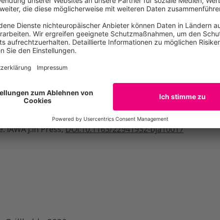
rde eine Stichprobe von 150 Säcken mit Holzkohle und Holz
n Oktober 2019 und April 2020 in elf europäischen Länder
tschland, Italien, Niederlande, Norwegen, Polen, Spanien, 
ne). Eingekauft wurde im Einzelhandel, in Baumärkten, an 
nen Grillkohle angeboten wird. Aus jeder Packung wurden m
pisch untersucht, um die Zusammensetzung der darin enth
 V, Lewandrowski TL, Zahnen J, Hirschberger P, Bick U,
. IAWA J:in Press,
DOI:10.1163/22941932-bja10017