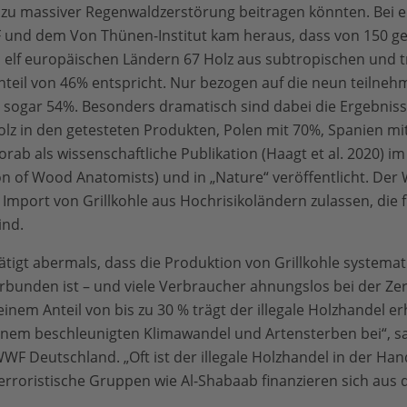
 zu massiver Regenwaldzerstörung beitragen könnten. Bei e
nd dem Von Thünen-Institut kam heraus, dass von 150 ge
s elf europäischen Ländern 67 Holz aus subtropischen und 
nteil von 46% entspricht. Nur bezogen auf die neun teilne
s sogar 54%. Besonders dramatisch sind dabei die Ergebniss
lz in den getesteten Produkten, Polen mit 70%, Spanien mit
rab als wissenschaftliche Publikation (Haagt et al. 2020) im
on of Wood Anatomists) und in „Nature“ veröffentlicht. Der 
 Import von Grillkohle aus Hochrisikoländern zulassen, die 
ind.
tigt abermals, dass die Produktion von Grillkohle systemati
bunden ist – und viele Verbraucher ahnungslos bei der Zer
einem Anteil von bis zu 30 % trägt der illegale Holzhandel e
inem beschleunigten Klimawandel und Artensterben bei“, s
 Deutschland. „Oft ist der illegale Holzhandel in der Han
terroristische Gruppen wie Al-Shabaab finanzieren sich aus 