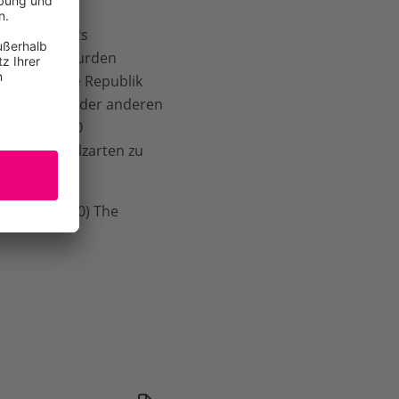
kohlebriketts
n erworben wurden
Tschechische Republik
Tankstellen oder anderen
indestens 30
altenen Holzarten zu
 Koch G
(2020) The