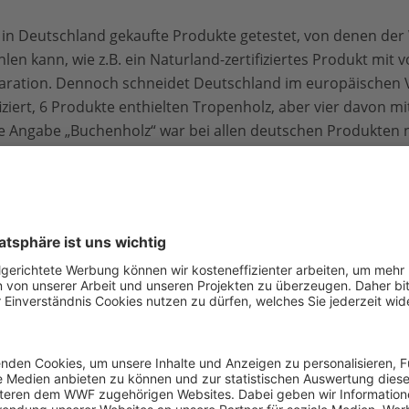
3 in Deutschland gekaufte Produkte getestet, von denen de
n kann, wie z.B. ein Naturland-zertifiziertes Produkt mit v
aration. Dennoch schneidet Deutschland im europäischen V
iziert, 6 Produkte enthielten Tropenholz, aber vier davon 
ie Angabe „Buchenholz“ war bei allen deutschen Produkten n
 nicht um Tropenholz „ja oder nein“, sondern darum, Ware 
auszuschließen. „Auch Holz aus der Ukraine landet oft auf d
 unserer Haustür die letzten Urwälder abgeholzt. Ohne str
t die Branche das Problem offensichtlich nicht in den Grif
der Pflicht, dass alle Holz- und Papierprodukte von der Europ
UTR), die seit 2013 in Kraft ist, erfasst und dann auch kon
e eine Reihe anderer Produkte unverständlicherweise bish
er neben dem Naturland-Siegel das FSC-Siegel als erste Ori
cherheit, aber eine höhere Wahrscheinlichkeit, dass die Ho
er Waldwirtschaft stammt.