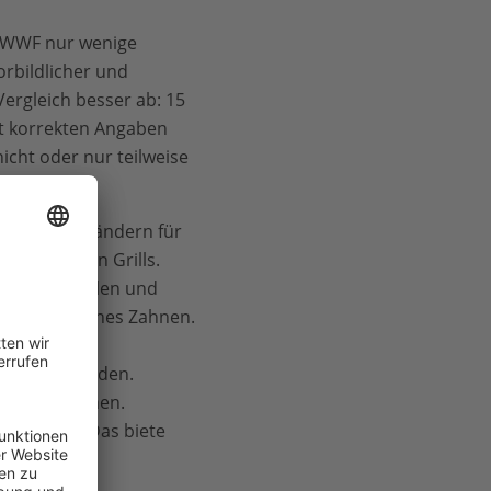
r WWF nur wenige
orbildlicher und
ergleich besser ab: 15
mit korrekten Angaben
icht oder nur teilweise
aus Risikoländern für
en deutschen Grills.
enge Kontrollen und
f,“ so Johannes Zahnen.
äischen
trolliert werden.
er ausgenommen.
entierung. Das biete
lzkohle aus