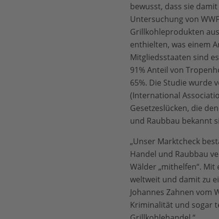
bewusst, dass sie damit
Untersuchung von WWF u
Grillkohleprodukten au
enthielten, was einem A
Mitgliedsstaaten sind e
91% Anteil von Tropenho
65%. Die Studie wurde vo
(International Associati
Gesetzeslücken, die den
und Raubbau bekannt s
„Unser Marktcheck bestä
Handel und Raubbau ver
Wälder „mithelfen“. Mit 
weltweit und damit zu e
Johannes Zahnen vom WWF
Kriminalität und sogar 
Grillkohlehandel.“