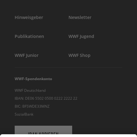
Hinweisgeber
Newsletter
Publikationen
WWF Jugend
WWF Junior
WWF Shop
WWF-Spendenkonto
WWF Deutschland
IBAN: DE06 5502 0500 0222 2222 22
BIC: BFSWDE33MNZ
SozialBank
IBAN KOPIEREN