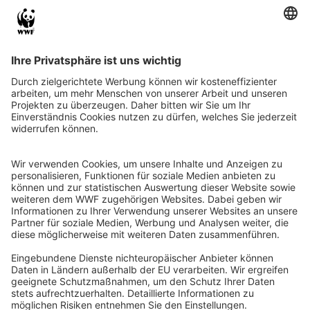
QR-CODE FÜR BANKING-APP
WWF Deutschland
Reinhardtstr. 18
10117 Berlin
Tel.: 030-311 777 700
Ihre Spende kann steuerlich geltend gemacht werden
Registriert als Stiftung WWF Deutschland, Senatsverwaltung für
Justiz Berlin, Az: 3416/976/2
Umsatzsteuer-Identifikationsnummer: DE 114236103
Freistellungsbescheid: Als gemeinnützige Körperschaft befreit
von der Körperschaftssteuer gem. §5 I 9 KStg. unter der
Steuernummer 27/641/09321